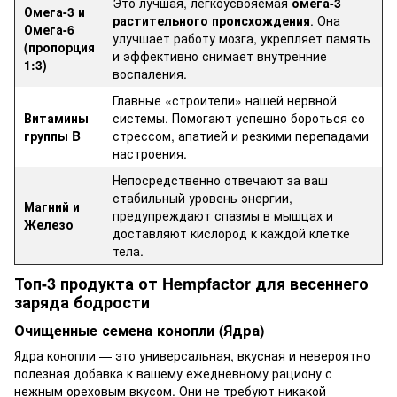
Это лучшая, легкоусвояемая
омега-3
Омега-3 и
растительного происхождения
. Она
Омега-6
улучшает работу мозга, укрепляет память
(пропорция
и эффективно снимает внутренние
1:3)
воспаления.
Главные «строители» нашей нервной
Витамины
системы. Помогают успешно бороться со
группы B
стрессом, апатией и резкими перепадами
настроения.
Непосредственно отвечают за ваш
стабильный уровень энергии,
Магний и
предупреждают спазмы в мышцах и
Железо
доставляют кислород к каждой клетке
тела.
Топ-3 продукта от Hempfactor для весеннего
заряда бодрости
Очищенные семена конопли (Ядра)
Ядра конопли — это универсальная, вкусная и невероятно
полезная добавка к вашему ежедневному рациону с
нежным ореховым вкусом. Они не требуют никакой