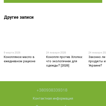
Другие записи
9 марта 2026
24 января 2026
24 января 20
Конопляное масло в
Конопля против Хлопка:
Законно ли
ежедневном рационе
что экологичнее для
продукты и
одежды? [2026]
Украине?
+380938339318
Контактная информация