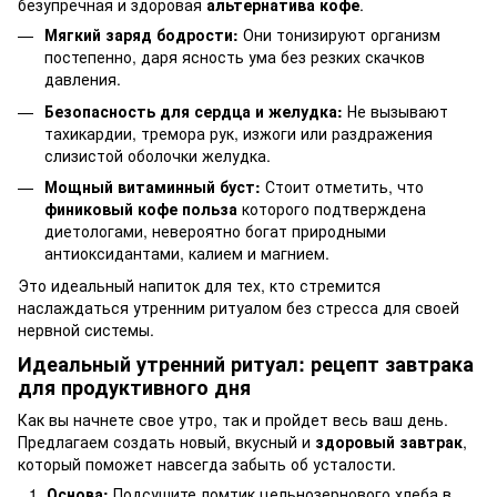
безупречная и здоровая
альтернатива кофе
.
Мягкий заряд бодрости:
Они тонизируют организм
постепенно, даря ясность ума без резких скачков
давления.
Безопасность для сердца и желудка:
Не вызывают
тахикардии, тремора рук, изжоги или раздражения
слизистой оболочки желудка.
Мощный витаминный буст:
Стоит отметить, что
финиковый кофе
польза
которого подтверждена
диетологами, невероятно богат природными
антиоксидантами, калием и магнием.
Это идеальный напиток для тех, кто стремится
наслаждаться утренним ритуалом без стресса для своей
нервной системы.
Идеальный утренний ритуал: рецепт завтрака
для продуктивного дня
Как вы начнете свое утро, так и пройдет весь ваш день.
Предлагаем создать новый, вкусный и
здоровый завтрак
,
который поможет навсегда забыть об усталости.
Основа:
Подсушите ломтик цельнозернового хлеба в