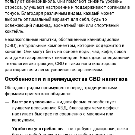
пользу от каннабидиола. Они помогают снизить уровень
стресса, улучшают настроение и поддерживают организм в
тонусе. Благодаря различным видам, каждый может
выбрать оптимальный вариант для себя, будь то
освежающий лимонад, ароматный чай или спортивный
коктейль.
Безалкогольные напитки, обогащенные каннабидиолом
(CBD), натуральным компонентом, который содержится в
конопле. Они могут быть на основе воды, чая, кофе, соков
или даже газированных лимонадов. Благодаря специальной
технологии экстракции, CBD в таких напитках хорошо
растворяется и легко усваивается организмом.
Особенности и преимущества CBD напитков
Обладают рядом преимуществ перед традиционными
формами приема каннабидиола:
Быстрое усвоение –
жидкая форма способствует
лучшему всасыванию КБД, благодаря чему эффект
наступает быстрее по сравнению с маслами или
капсулами.
Удобство употребления –
не требуют дозировки, легко
брать с собой, можно выпить в любое время дня.