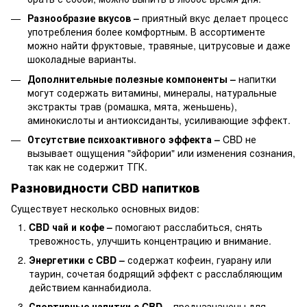
Разнообразие вкусов –
приятный вкус делает процесс
употребления более комфортным. В ассортименте
можно найти фруктовые, травяные, цитрусовые и даже
шоколадные варианты.
Дополнительные полезные компоненты –
напитки
могут содержать витамины, минералы, натуральные
экстракты трав (ромашка, мята, женьшень),
аминокислоты и антиоксиданты, усиливающие эффект.
Отсутствие психоактивного эффекта –
CBD не
вызывает ощущения "эйфории" или изменения сознания,
так как не содержит ТГК.
Разновидности CBD напитков
Существует несколько основных видов:
CBD чай и кофе –
помогают расслабиться, снять
тревожность, улучшить концентрацию и внимание.
Энергетики с CBD –
содержат кофеин, гуарану или
таурин, сочетая бодрящий эффект с расслабляющим
действием каннабидиола.
Спортивные напитки с CBD –
предназначены для