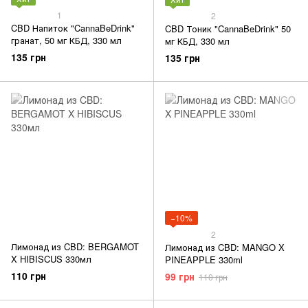
1
2
CBD Напиток "CannaBeDrink"
CBD Тоник "CannaBeDrink" 50
гранат, 50 мг КБД, 330 мл
мг КБД, 330 мл
135 грн
135 грн
−10%
2
Лимонад из CBD: BERGAMOT
Лимонад из CBD: MANGO X
X HIBISCUS 330мл
PINEAPPLE 330ml
110 грн
99 грн
110 грн