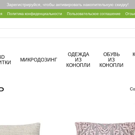
Зарегистрируйся, чтобы активировать накопительную скидку!
ия
Политика конфиденциальности
Пользовательское соглашение
Отзы
2B
Блог
Корпоративные подарки
О кофейне Hemp Cafe
ОДЕЖДА
ОБУВЬ
BD
МИКРОДОЗИНГ
ИЗ
ИЗ
ИТКИ
КОНОПЛИ
КОНОПЛИ
Ь
Со