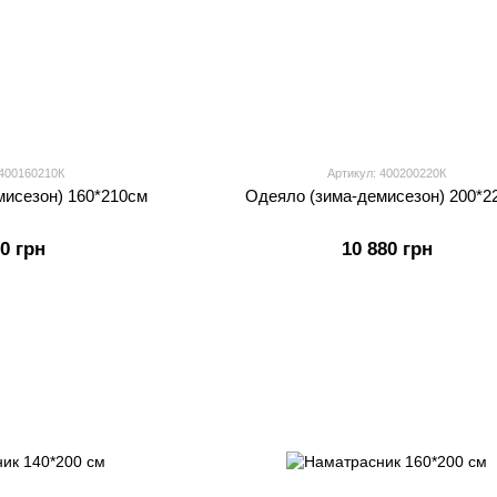
 400160210К
Артикул: 400200220К
мисезон) 160*210см
Одеяло (зима-демисезон) 200*2
80 грн
10 880 грн