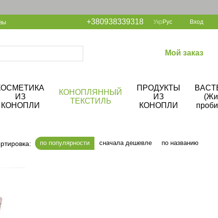
+380938339318
Укр
Рус
Вход
вы
Мой заказ
КОСМЕТИКА
ПРОДУКТЫ
BACT
КОНОПЛЯННЫЙ
ИЗ
ИЗ
(Жи
ТЕКСТИЛЬ
КОНОПЛИ
КОНОПЛИ
проби
по популярности
сначала дешевле
по названию
ртировка: