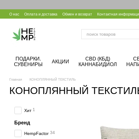
Перейти к основному контенту
О нас
Оплата и доставка
Обмен и возврат
Контактная информац
Уход за конопляной обувью
Калькулятор CBD
Сотрудничество B
ПОДАРКИ.
CBD (КБД)
C
АКЦИИ
СУВЕНИРЫ
КАННАБИДИОЛ
НАП
Главная
КОНОПЛЯННЫЙ ТЕКСТИЛЬ
КОНОПЛЯННЫЙ ТЕКСТИЛ
1
Хит
Бренд
34
HempFactor