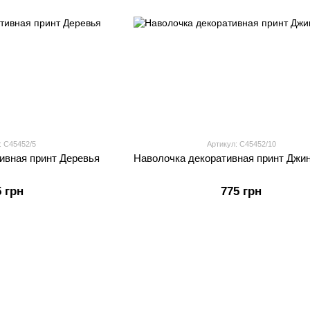
: С45452/5
Артикул: С45452/10
ивная принт Деревья
Наволочка декоративная принт Джи
5 грн
775 грн