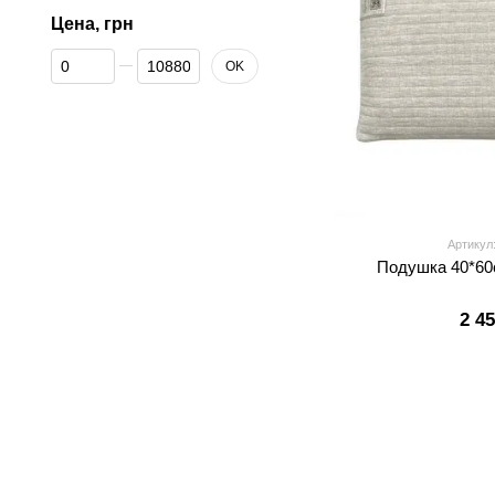
Цена, грн
От Цена, грн
До Цена, грн
OK
Артикул
Подушка 40*60
2 4