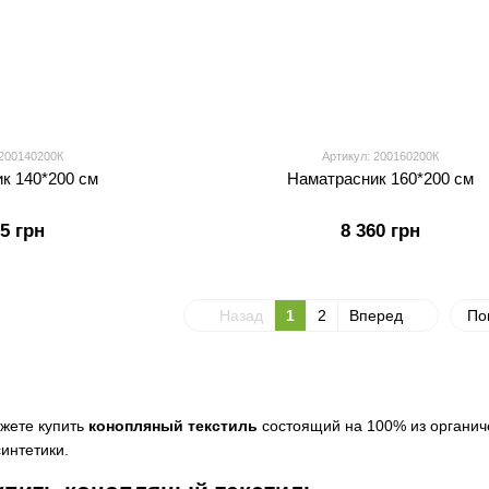
 200140200К
Артикул: 200160200К
к 140*200 см
Наматрасник 160*200 см
65 грн
8 360 грн
Назад
1
2
Вперед
По
жете купить
конопляный текстиль
состоящий на 100% из органич
интетики.