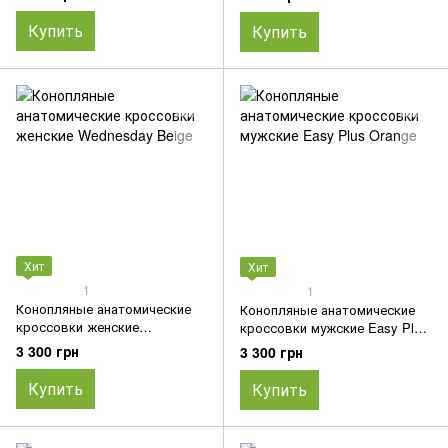
Купить
Купить
Хит
Хит
1
1
Конопляные анатомические
Конопляные анатомические
кроссовки женские
кроссовки мужские Easy Plus
Wednesday Beige
Orange
3 300 грн
3 300 грн
Купить
Купить