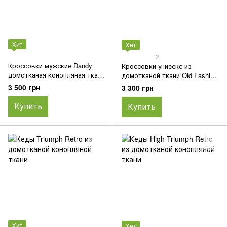
Хит
Хит
2
Кроссовки мужские Dandy
Кроссовки унисекс из
домотканая конопляная ткань
домотканой ткани Old Fashion
40
2.0
3 500 грн
3 300 грн
Купить
Купить
Хит
Хит