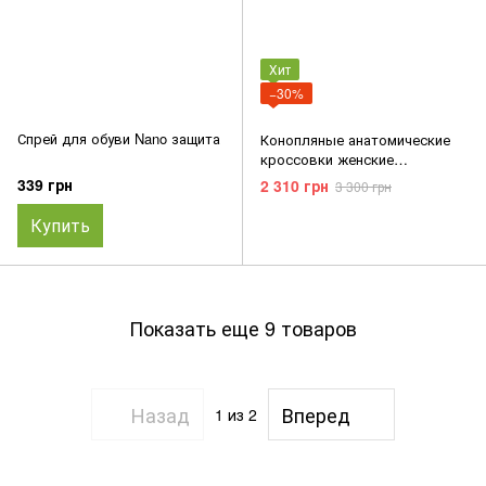
Хит
−30%
Спрей для обуви Nano защита
Конопляные анатомические
кроссовки женские
Wednesday Rose
339 грн
2 310 грн
3 300 грн
Купить
Показать еще 9 товаров
Назад
Вперед
1
из 2