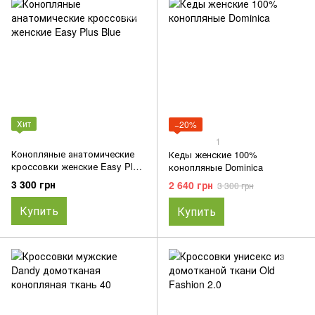
Хит
−20%
1
Конопляные анатомические
Кеды женские 100%
кроссовки женские Easy Plus
конопляные Dominica
Blue
3 300 грн
2 640 грн
3 300 грн
Купить
Купить