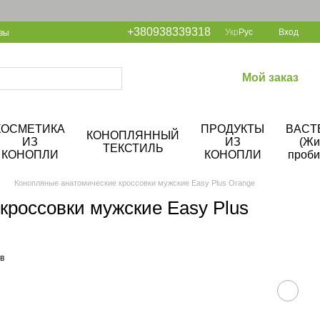
+380938339318
Укр
Рус
Вход
вы
Мой заказ
КОСМЕТИКА
ПРОДУКТЫ
BACT
КОНОПЛЯННЫЙ
ИЗ
ИЗ
(Жи
ТЕКСТИЛЬ
КОНОПЛИ
КОНОПЛИ
проби
Конопляные анатомические кроссовки мужские Easy Plus Orange
кроссовки мужские Easy Plus
в