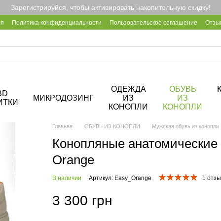
Зарегистрируйся, чтобы активировать накопительную скидку!
ия
Политика конфиденциальности
Пользовательское соглашение
Отзы
2B
Блог
Корпоративные подарки
О кофейне Hemp Cafe
ОДЕЖДА
ОБУВЬ
BD
МИКРОДОЗИНГ
ИЗ
ИЗ
ИТКИ
КОНОПЛИ
КОНОПЛИ
Главная
ОБУВЬ ИЗ КОНОПЛИ
Мужская обувь из конопли
Конопляные анатомические 
Orange
В наличии
Артикул: Easy_Orange
1 отзы
3 300 грн