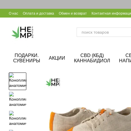
Перейти к основному контенту
О нас
Оплата и доставка
Обмен и возврат
Контактная информац
Уход за конопляной обувью
Калькулятор CBD
Сотрудничество B
ПОДАРКИ.
CBD (КБД)
C
АКЦИИ
СУВЕНИРЫ
КАННАБИДИОЛ
НАП