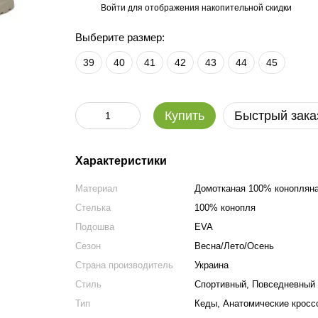
Войти
для отображения накопительной скидки
%
Выберите размер:
39
40
41
42
43
44
45
Купить
Быстрый зака
Характеристики
Материал
Домотканая 100% конопляна
Стелька
100% конопля
Подошва
EVA
Сезон
Весна/Лето/Осень
Страна производитель
Украина
Стиль
Спортивный, Повседневный
Тип
Кеды, Анатомические кросс