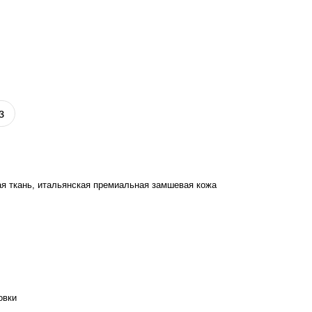
з
я ткань, итальянская премиальная замшевая кожа
овки