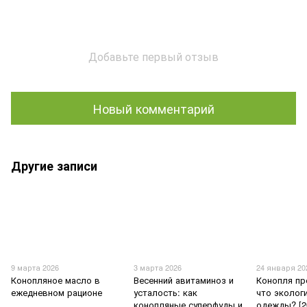
Добавьте первый отзыв
Новый комментарий
Другие записи
9 марта 2026
3 марта 2026
24 января 20
Конопляное масло в
Весенний авитаминоз и
Конопля пр
ежедневном рационе
усталость: как
что эколог
конопляные суперфуды и
одежды? [2