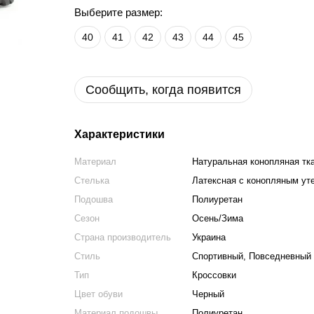
Выберите размер:
40
41
42
43
44
45
Сообщить, когда появится
Характеристики
Материал
Натуральная конопляная тк
Стелька
Латексная с конопляным ут
Подошва
Полиуретан
Сезон
Осень/Зима
Страна производитель
Украина
Стиль
Спортивный, Повседневный
Тип
Кроссовки
Цвет обуви
Черный
Материал подошвы
Полиуретан