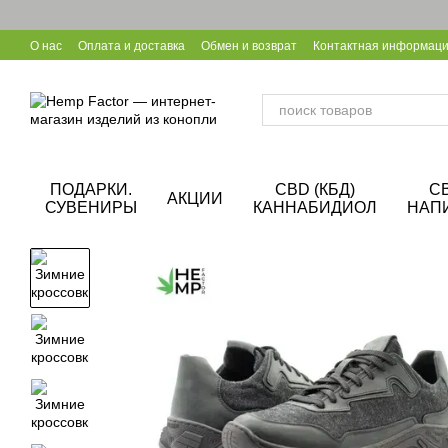
Перейти к основному контенту
О нас
Оплата и доставка
Обмен и возврат
Контактная информац
Уход за конопляной обувью
Калькулятор CBD
Сотрудничество B
ПОДАРКИ.
CBD (КБД)
C
АКЦИИ
СУВЕНИРЫ
КАННАБИДИОЛ
НАП