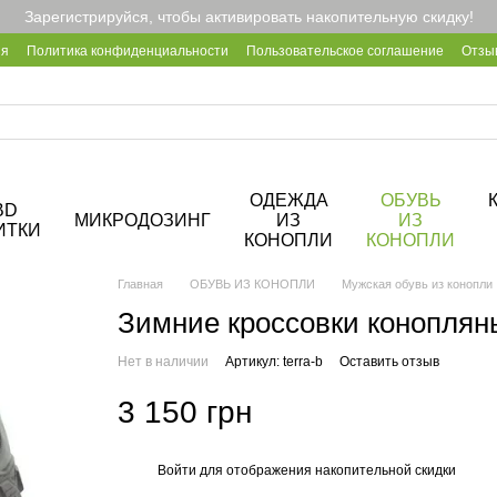
Зарегистрируйся, чтобы активировать накопительную скидку!
ия
Политика конфиденциальности
Пользовательское соглашение
Отзы
2B
Блог
Корпоративные подарки
О кофейне Hemp Cafe
ОДЕЖДА
ОБУВЬ
BD
МИКРОДОЗИНГ
ИЗ
ИЗ
ИТКИ
КОНОПЛИ
КОНОПЛИ
Главная
ОБУВЬ ИЗ КОНОПЛИ
Мужская обувь из конопли
Зимние кроссовки конопляны
Нет в наличии
Артикул: terra-b
Оставить отзыв
3 150 грн
Войти
для отображения накопительной скидки
%