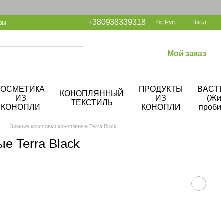
+380938339318
Укр
Рус
Вход
вы
Мой заказ
КОСМЕТИКА
ПРОДУКТЫ
BACT
КОНОПЛЯННЫЙ
ИЗ
ИЗ
(Жи
ТЕКСТИЛЬ
КОНОПЛИ
КОНОПЛИ
проби
Зимние кроссовки конопляные Terra Black
е Terra Black