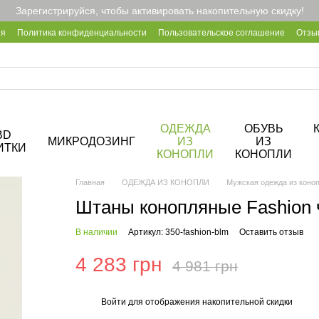
Зарегистрируйся, чтобы активировать накопительную скидку!
ия
Политика конфиденциальности
Пользовательское соглашение
Отзы
2B
Блог
Корпоративные подарки
О кофейне Hemp Cafe
ОДЕЖДА
ОБУВЬ
BD
МИКРОДОЗИНГ
ИЗ
ИЗ
ИТКИ
КОНОПЛИ
КОНОПЛИ
Главная
ОДЕЖДА ИЗ КОНОПЛИ
Мужская одежда из коно
Штаны конопляные Fashion
В наличии
Артикул: 350-fashion-blm
Оставить отзыв
4 283 грн
4 981 грн
Войти
для отображения накопительной скидки
%