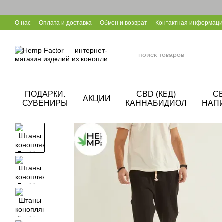
Перейти к основному контенту
О нас
Оплата и доставка
Обмен и возврат
Контактная информац
Уход за конопляной обувью
Калькулятор CBD
Сотрудничество B
ПОДАРКИ.
CBD (КБД)
C
АКЦИИ
СУВЕНИРЫ
КАННАБИДИОЛ
НАП