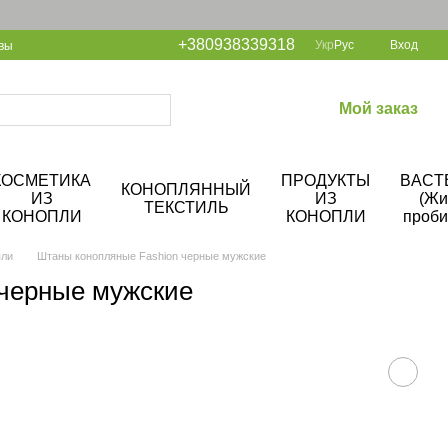
+380938339318
Укр
Рус
Вход
вы
Мой заказ
КОСМЕТИКА
ПРОДУКТЫ
BACT
КОНОПЛЯННЫЙ
ИЗ
ИЗ
(Жи
ТЕКСТИЛЬ
КОНОПЛИ
КОНОПЛИ
проби
пли
Штаны конопляные Fashion черные мужские
 черные мужские