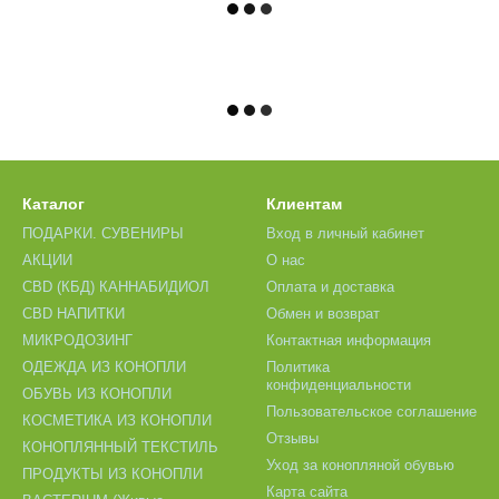
Каталог
Клиентам
ПОДАРКИ. СУВЕНИРЫ
Вход в личный кабинет
АКЦИИ
О нас
CBD (КБД) КАННАБИДИОЛ
Оплата и доставка
CBD НАПИТКИ
Обмен и возврат
МИКРОДОЗИНГ
Контактная информация
ОДЕЖДА ИЗ КОНОПЛИ
Политика
конфиденциальности
ОБУВЬ ИЗ КОНОПЛИ
Пользовательское соглашение
КОСМЕТИКА ИЗ КОНОПЛИ
Отзывы
КОНОПЛЯННЫЙ ТЕКСТИЛЬ
Уход за конопляной обувью
ПРОДУКТЫ ИЗ КОНОПЛИ
Карта сайта