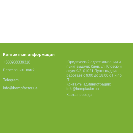
Контактная информация
+380938339318
Юридический адрес компании и
пункт выдачи: Киев, ул. Кловский
Перезвонить вам?
спуск 9/2, 01021 Пункт выдачи
работает с 9:00 до 18:00 с Пн по
Пт.
Telegram
Контакты администрации:
info@hempfactor.ua
info@hempfactor.ua
Карта проезда