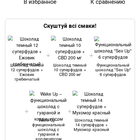
В избранное
К сравнению
Скуштуй всі смаки!
Шоколад темный
Шоколад темный
Функциональный
12 суперфудов +
10 суперфудов +
шоколад "Sex Up"
Ежовик
CBD 200 мг
6 суперфудов
гребенчатый
Wake Up –
Шоколад темный
функциональный
14 суперфудов +
шоколад с
Мухомор красный
гуараной и
кордицепсом