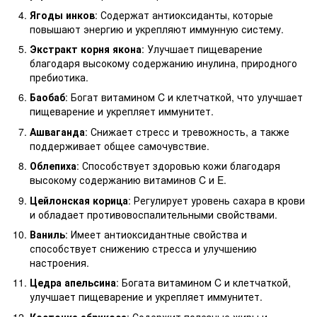
Ягоды инков
: Содержат антиоксиданты, которые
повышают энергию и укрепляют иммунную систему.
Экстракт корня якона
: Улучшает пищеварение
благодаря высокому содержанию инулина, природного
пребиотика.
Баобаб
: Богат витамином C и клетчаткой, что улучшает
пищеварение и укрепляет иммунитет.
Ашваганда
: Снижает стресс и тревожность, а также
поддерживает общее самочувствие.
Облепиха
: Способствует здоровью кожи благодаря
высокому содержанию витаминов C и E.
Цейлонская корица
: Регулирует уровень сахара в крови
и обладает противовоспалительными свойствами.
Ваниль
: Имеет антиоксидантные свойства и
способствует снижению стресса и улучшению
настроения.
Цедра апельсина
: Богата витамином C и клетчаткой,
улучшает пищеварение и укрепляет иммунитет.
Косточка абрикоса
: Содержит полезные жиры и