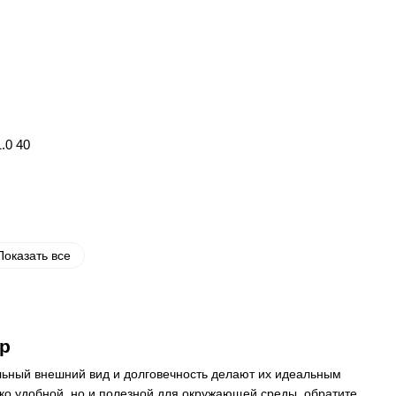
.0 40
Показать все
р
льный внешний вид и долговечность делают их идеальным
ко удобной, но и полезной для окружающей среды, обратите