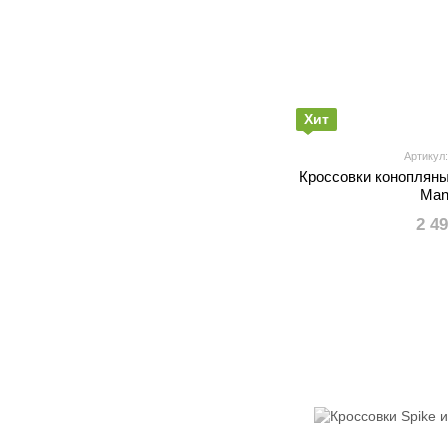
Хит
Артикул:
Кроссовки коноплян
Man
2 4