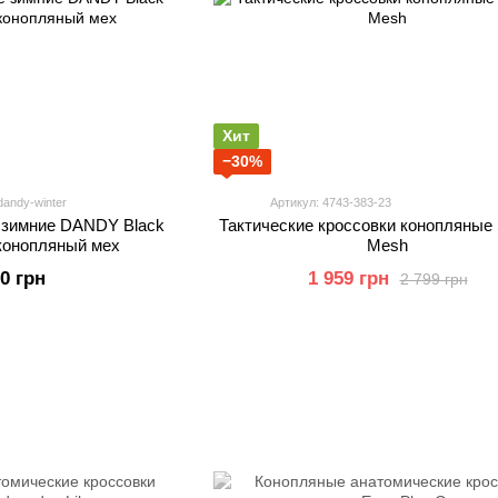
Хит
−30%
dandy-winter
Артикул: 4743-383-23
 зимние DANDY Black
Тактические кроссовки конопляные 
n конопляный мех
Mesh
00 грн
1 959 грн
2 799 грн