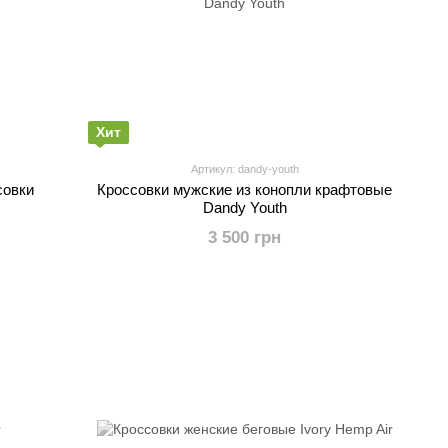
Хит
Артикул: dandy-youth
совки
Кроссовки мужские из конопли крафтовые
Dandy Youth
3 500 грн