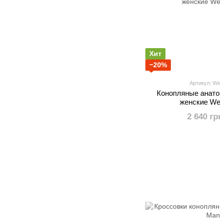
Хит
−20%
Артикул: We
Конопляные анато
женские We
2 640 гр