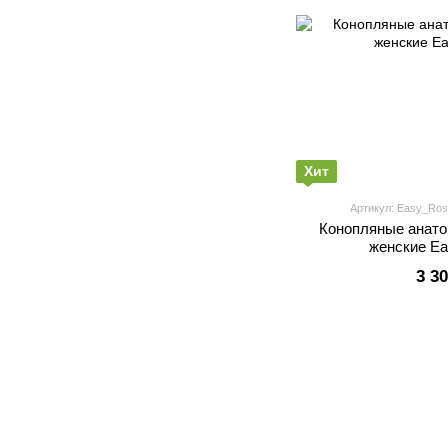
Хит
Артикул: Easy_Ros
Конопляные анато
женские Ea
3 3