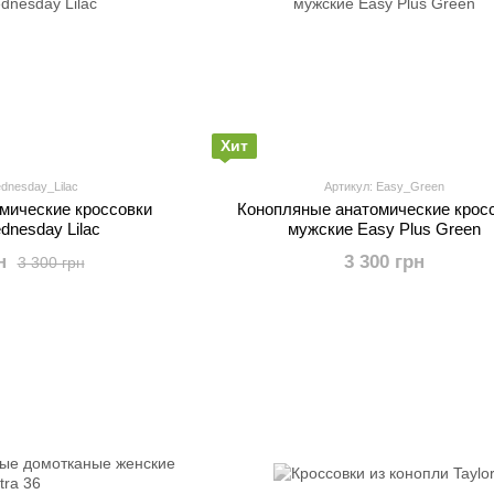
Хит
dnesday_Lilac
Артикул: Easy_Green
мические кроссовки
Конопляные анатомические крос
dnesday Lilac
мужские Easy Plus Green
н
3 300 грн
3 300 грн