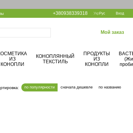
+380938339318
Укр
Рус
Вход
вы
Мой заказ
КОСМЕТИКА
ПРОДУКТЫ
BACT
КОНОПЛЯННЫЙ
ИЗ
ИЗ
(Жи
ТЕКСТИЛЬ
КОНОПЛИ
КОНОПЛИ
проби
по популярности
сначала дешевле
по названию
ртировка: