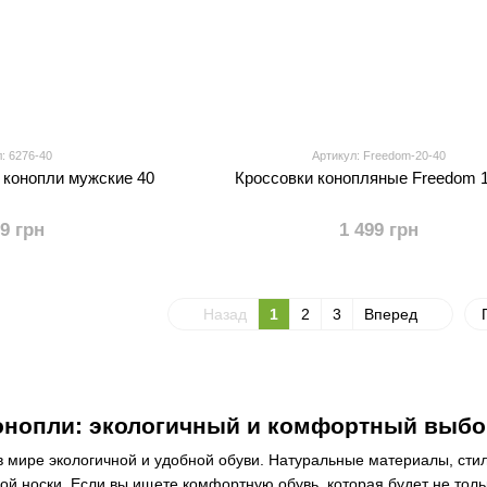
: 6276-40
Артикул: Freedom-20-40
з конопли мужские 40
Кроссовки конопляные Freedom 1
99 грн
1 499 грн
Назад
1
2
3
Вперед
конопли: экологичный и комфортный выбо
в мире экологичной и удобной обуви. Натуральные материалы, сти
й носки. Если вы ищете комфортную обувь, которая будет не толь