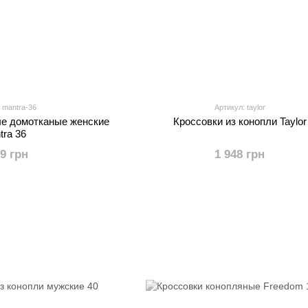
 mantra-36
Артикул: taylor
ые домотканые женские
Кроссовки из конопли Taylor
tra 36
99 грн
1 948 грн