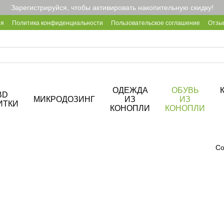
Зарегистрируйся, чтобы активировать накопительную скидку!
ия
Политика конфиденциальности
Пользовательское соглашение
Отзы
2B
Блог
Корпоративные подарки
О кофейне Hemp Cafe
ОДЕЖДА
ОБУВЬ
BD
МИКРОДОЗИНГ
ИЗ
ИЗ
ИТКИ
КОНОПЛИ
КОНОПЛИ
Со