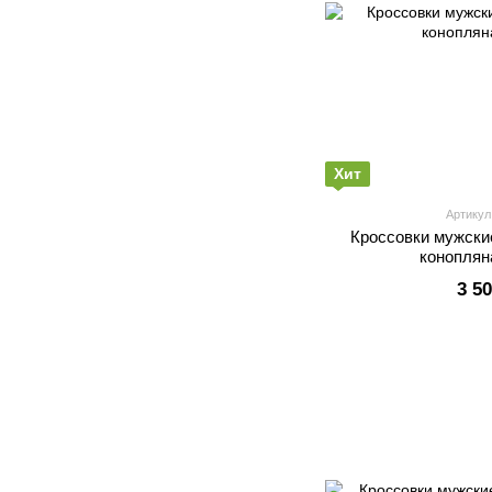
Хит
Артикул
Кроссовки мужски
коноплян
3 5