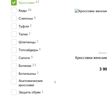
47
Кроссовки
46
Кеды
6
Слипоны
2
Туфли
2
Тапки
2
Шлепанцы
6
Топсайдеры
Артикул
9
Кроссовки женские 
Сапоги
23
Ботинки
3 9
2
Ботильоны
Анатомические
9
кроссовки
1
Защита обуви