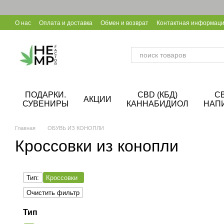
Перейти к основному контенту
О нас
Оплата и доставка
Обмен и возврат
Контактная информац
Уход за конопляной обувью
Калькулятор CBD
Сотрудничество B
ПОДАРКИ.
CBD (КБД)
C
АКЦИИ
СУВЕНИРЫ
КАННАБИДИОЛ
НАП
Главная
ОБУВЬ ИЗ КОНОПЛИ
Кроссовки из конопли
Тип:
Кроссовки
Очистить фильтр
Тип