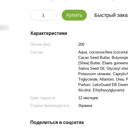
Купить
Быстрый зака
Характеристики
Объем (мл)
200
Состав
Aqua, cocosnucifera (coconut
Cacao Seed Butter, Butyrosp
(Shea) Butter, Elaeis guineens
Sativa Seed Oil, Glyceryl stea
Potassium stearate, Caprylic/
Triglyceride, Allantoin, Urea, 
Parfum, LekoGuard EB Green
Alcohol, Ethylhexylglycerin)
Срок годности
12 месяцев
Страна производитель
Украина
Поделиться в соцсетях