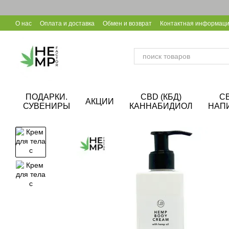
Перейти к основному контенту
О нас
Оплата и доставка
Обмен и возврат
Контактная информац
Уход за конопляной обувью
Калькулятор CBD
Сотрудничество B
ПОДАРКИ.
CBD (КБД)
C
АКЦИИ
СУВЕНИРЫ
КАННАБИДИОЛ
НАП