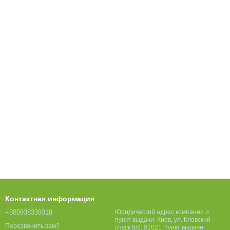
Контактная информация
+380938339318
Юридический адрес компании и
пункт выдачи: Киев, ул. Кловский
Перезвонить вам?
спуск 9/2, 01021 Пункт выдачи