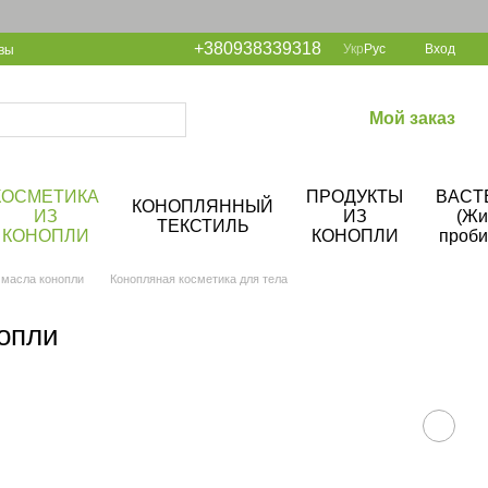
+380938339318
Укр
Рус
Вход
вы
Мой заказ
КОСМЕТИКА
ПРОДУКТЫ
BACT
КОНОПЛЯННЫЙ
ИЗ
ИЗ
(Жи
ТЕКСТИЛЬ
КОНОПЛИ
КОНОПЛИ
проби
 масла конопли
Конопляная косметика для тела
нопли