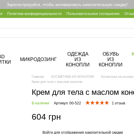
Зарегистрируйся, чтобы активировать накопительную скидку!
ия
Политика конфиденциальности
Пользовательское соглашение
Отзы
2B
Блог
Корпоративные подарки
О кофейне Hemp Cafe
ОДЕЖДА
ОБУВЬ
BD
МИКРОДОЗИНГ
ИЗ
ИЗ
ИТКИ
КОНОПЛИ
КОНОПЛИ
Главная
КОСМЕТИКА ИЗ КОНОПЛИ
Косметика на основе
Крем для тела с маслом конопли
Крем для тела с маслом ко
В наличии
Артикул: 00-522
1 отзыв
604 грн
Войти
для отображения накопительной скидки
%