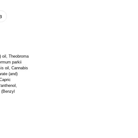
з
) oil, Theobroma
ermum parkii
is oil, Cannabis
rate (and)
Capric
Panthenol,
 (Benzyl