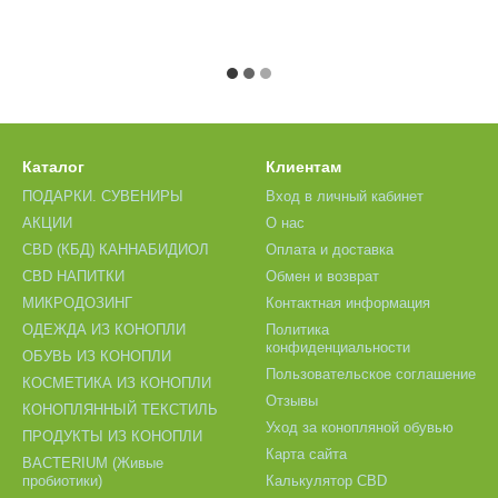
Каталог
Клиентам
ПОДАРКИ. СУВЕНИРЫ
Вход в личный кабинет
АКЦИИ
О нас
CBD (КБД) КАННАБИДИОЛ
Оплата и доставка
CBD НАПИТКИ
Обмен и возврат
МИКРОДОЗИНГ
Контактная информация
ОДЕЖДА ИЗ КОНОПЛИ
Политика
конфиденциальности
ОБУВЬ ИЗ КОНОПЛИ
Пользовательское соглашение
КОСМЕТИКА ИЗ КОНОПЛИ
Отзывы
КОНОПЛЯННЫЙ ТЕКСТИЛЬ
Уход за конопляной обувью
ПРОДУКТЫ ИЗ КОНОПЛИ
Карта сайта
BACTERIUM (Живые
пробиотики)
Калькулятор CBD