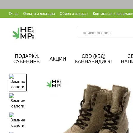
Перейти к основному контенту
О нас
Оплата и доставка
Обмен и возврат
Контактная информац
Уход за конопляной обувью
Калькулятор CBD
Сотрудничество B
ПОДАРКИ.
CBD (КБД)
C
АКЦИИ
СУВЕНИРЫ
КАННАБИДИОЛ
НАП