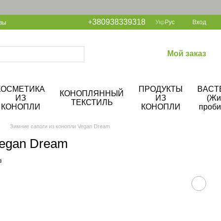
+380938339318
Укр
Рус
Вход
вы
Мой заказ
КОСМЕТИКА
ПРОДУКТЫ
BACT
КОНОПЛЯННЫЙ
ИЗ
ИЗ
(Жи
ТЕКСТИЛЬ
КОНОПЛИ
КОНОПЛИ
проби
Зимние сапоги из конопли Vegan Dream
Vegan Dream
в