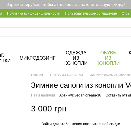
Зарегистрируйся, чтобы активировать накопительную скидку!
ия
Политика конфиденциальности
Пользовательское соглашение
Отзы
2B
Блог
Корпоративные подарки
О кофейне Hemp Cafe
ОДЕЖДА
ОБУВЬ
BD
МИКРОДОЗИНГ
ИЗ
ИЗ
ИТКИ
КОНОПЛИ
КОНОПЛИ
Главная
ОБУВЬ ИЗ КОНОПЛИ
Женская обувь из конопли
Зимние сапоги из конопли 
Нет в наличии
Артикул: vegan-dream-36
Оставить отзы
3 000 грн
Войти
для отображения накопительной скидки
%