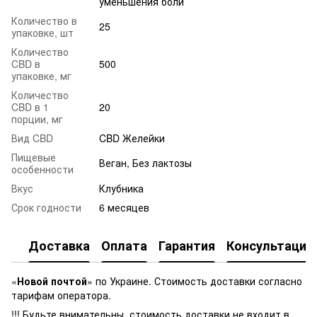
уменьшения боли
Количество в
25
упаковке, шт
Количество
CBD в
500
упаковке, мг
Количество
CBD в 1
20
порции, мг
Вид CBD
CBD Желейки
Пищевые
Веган, Без лактозы
особенности
Вкус
Клубника
Срок годности
6 месяцев
Доставка
Оплата
Гарантия
Консультация
«
Новой почтой
» по Украине. Стоимость доставки согласно
тарифам оператора.
!!! Будьте внимательны, стоимость доставки не входит в