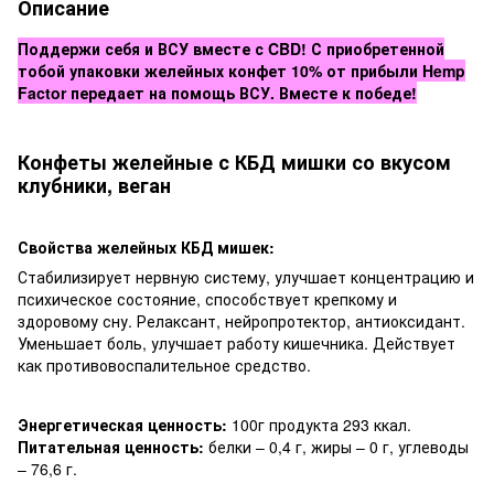
Описание
Поддержи себя и ВСУ вместе с CBD! С приобретенной
тобой упаковки желейных конфет 10% от прибыли Hemp
Factor передает на помощь ВСУ. Вместе к победе!
Конфеты желейные с КБД мишки со вкусом
клубники, веган
Свойства желейных КБД мишек:
Стабилизирует нервную систему, улучшает концентрацию и
психическое состояние, способствует крепкому и
здоровому сну. Релаксант, нейропротектор, антиоксидант.
Уменьшает боль, улучшает работу кишечника. Действует
как противовоспалительное средство.
Энергетическая ценность:
100г продукта 293 ккал.
Питательная ценность:
белки – 0,4 г, жиры – 0 г, углеводы
– 76,6 г.