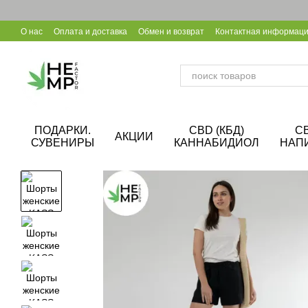
Перейти к основному контенту
О нас
Оплата и доставка
Обмен и возврат
Контактная информац
Уход за конопляной обувью
Калькулятор CBD
Сотрудничество B
ПОДАРКИ.
CBD (КБД)
C
АКЦИИ
СУВЕНИРЫ
КАННАБИДИОЛ
НАП