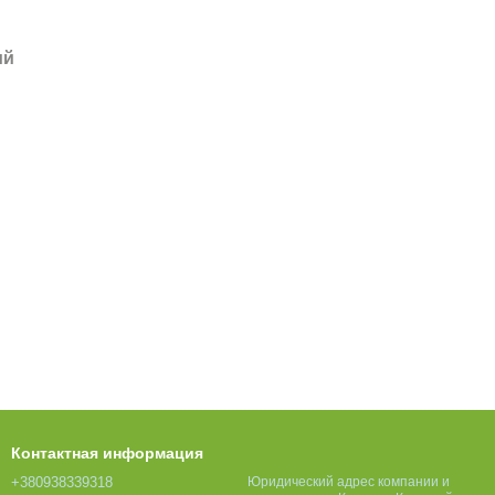
ий
Контактная информация
+380938339318
Юридический адрес компании и