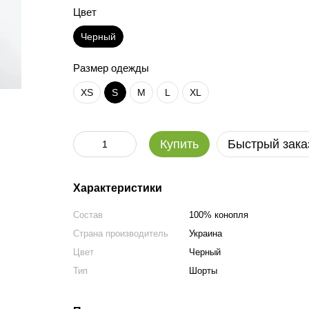
Цвет
Черный
Размер одежды
XS
S
M
L
XL
Купить
Быстрый зака
Характеристики
Состав
100% конопля
Страна производитель
Украина
Цвет
Черный
Тип
Шорты