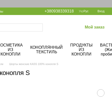
+380938339318
Укр
Рус
Вход
вы
Мой заказ
КОСМЕТИКА
ПРОДУКТЫ
BACT
КОНОПЛЯННЫЙ
ИЗ
ИЗ
(Жи
ТЕКСТИЛЬ
КОНОПЛИ
КОНОПЛИ
проби
пли
Шорты женские KASS 100% конопля S
конопля S