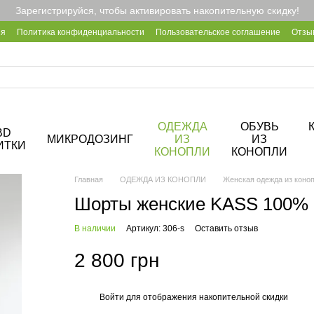
Зарегистрируйся, чтобы активировать накопительную скидку!
ия
Политика конфиденциальности
Пользовательское соглашение
Отзы
2B
Блог
Корпоративные подарки
О кофейне Hemp Cafe
ОДЕЖДА
ОБУВЬ
BD
МИКРОДОЗИНГ
ИЗ
ИЗ
ИТКИ
КОНОПЛИ
КОНОПЛИ
Главная
ОДЕЖДА ИЗ КОНОПЛИ
Женская одежда из коно
Шорты женские KASS 100% 
В наличии
Артикул: 306-s
Оставить отзыв
2 800 грн
Войти
для отображения накопительной скидки
%