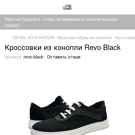
Зарегистрируйся, чтобы активировать накопительную
скидку!
ОБУВЬ ИЗ КОНОПЛИ
Мужская обувь из конопли
Кроссовки
Кроссовки из конопли Revo Black
Артикул:
revo-black
Оставить отзыв