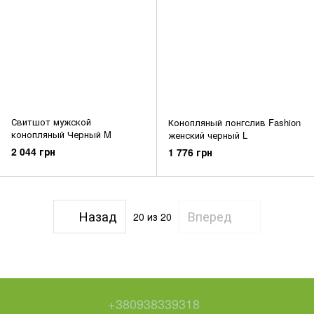
Свитшот мужской
Конопляный лонгслив Fashion
конопляный Черный M
женский черный L
2 044 грн
1 776 грн
Назад
Вперед
20
из 20
+380938339318