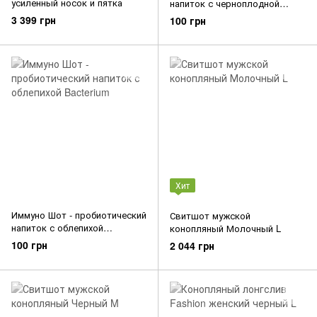
усиленный носок и пятка
напиток с черноплодной
рябиной Bacterium
3 399 грн
100 грн
Хит
Иммуно Шот - пробиотический
Свитшот мужской
напиток с облепихой
конопляный Молочный L
Bacterium
100 грн
2 044 грн