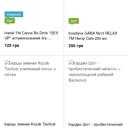
Новинка
Хит
Хит
Напій ТМ Canna Be Drink "SEX
Комбуча GABA №13 RELAX
UP" вітамінізований б/а.
TM Hemp Cafe 200 мл
сильногазов. з канабідіолом
125 грн
250 грн
0,33л. ж/б
Берцы зимние Kozak Tactical
Кардио Шот - пробиотический