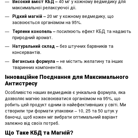
Високий вміст КБД –
40 мг у кожному ведмедику для
максимальної релаксуючої дії.
Рідкий магній –
20 мг у кожному ведмедику, що
засвоюється організмом на 95%.
Терпени конопель –
посилюють ефект КБД та надають
природний аромат.
Натуральний склад –
без штучних барвників та
консервантів.
Веганська формула –
не містить желатину та інших
тваринних компонентів.
Інноваційне Поєднання для Максимального
Антистресу
Особливістю наших ведмедиків є унікальна формула, яка
дозволяє магнію засвоюватися організмом на 95%, що
робить цей продукт одним із найефективніших у світі. Ми
створили три формати упаковки – 10, 25 та 50 штук у
баночці, щоб кожен міг вибрати оптимальний варіант
залежно від своїх потреб.
Що Таке КБД та Магній?