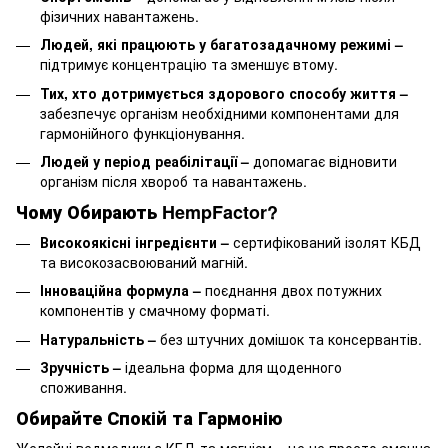
фізичних навантажень.
Людей, які працюють у багатозадачному режимі –
підтримує концентрацію та зменшує втому.
Тих, хто дотримується здорового способу життя –
забезпечує організм необхідними компонентами для
гармонійного функціонування.
Людей у період реабілітації –
допомагає відновити
організм після хвороб та навантажень.
Чому Обирають HempFactor?
Високоякісні інгредієнти –
сертифікований ізолят КБД
та високозасвоюваний магній.
Інноваційна формула –
поєднання двох потужних
компонентів у смачному форматі.
Натуральність –
без штучних домішок та консервантів.
Зручність –
ідеальна форма для щоденного
споживання.
Обирайте Спокій та Гармонію
Желейні ведмедики з КБД та магнієм – це не просто смачна