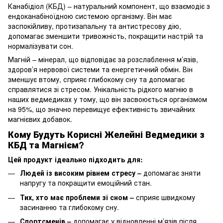
Канабідіол (КБД) – натуральний компонент, що взаємодіє з
ендоканабіноїдною системою організму. Він має
заспокійливу, протизапальну та антистресову дію,
допомагає зменшити тривожність, покращити настрій та
нормалізувати сон.
Магній – мінерал, що відповідає за розслаблення м’язів,
здоров’я нервової системи та енергетичний обмін. Він
зменшує втому, сприяє глибокому сну та допомагає
справлятися зі стресом. Унікальність рідкого магнію в
наших ведмедиках у тому, що він засвоюється організмом
на 95%, що значно перевищує ефективність звичайних
магнієвих добавок.
Кому Будуть Корисні Желейні Ведмедики з
КБД та Магнієм?
Цей продукт ідеально підходить для:
Людей із високим рівнем стресу –
допомагає зняти
напругу та покращити емоційний стан.
Тих, хто має проблеми зі сном –
сприяє швидкому
засинанню та глибокому сну.
Спортсменів –
допомагає у відновленні м’язів після