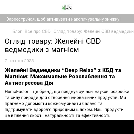
Зареєструйся, щоб активувати накопичувальну знижку!
Блог
Все про CBD
Огляд товару: Желейні CBD ведмедики 
Огляд товару: Желейні CBD
ведмедики з магнієм
7 лютого 2025
Желейні Ведмедики “Deep Relax” з КБД та
Магнієм: Максимальне Розслаблення та
Антистресова Дія
HempFactor – це бренд, що поєднує сучасні наукові розробки
та силу природи для створення інноваційних продуктів. Ми
прагнемо допомогти кожному знайти баланс та
підтримувати здоров’я природним шляхом. Наші продукти –
це втілення якості, натуральності та ефективності.