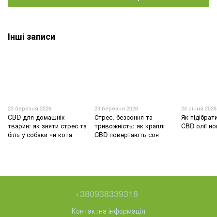
Інші записи
23 березня 2026
23 березня 2026
24 січня 2026
CBD для домашніх
Стрес, безсоння та
Як підібрат
тварин: як зняти стрес та
тривожність: як краплі
CBD олії н
біль у собаки чи кота
CBD повертають сон
+380938339318
Контактна інформація