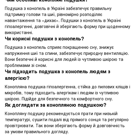
Подушка з конопель в Україні забезпечує правильну
підтримку голови та шиї, рівномірно розподіляє
навантаження та «дихає». Подушки з конопель в Україні
гіпоалергенні, довговічні й зберігають форму при щоденному
використанні.
Чи корисні подушки з конопель?
Подушка з конопель сприяє покращенню сну, знижує
напруження шиї та спини, забезпечує природну вентиляцію.
Вони безпечні й корисні для людей із чутливою шкірою та
проблемами зі сном.
Чи підходить подушка з конопель людям з
алергією?
Конопляна подушка гіпоалергенна, стійка до пилових кліщів і
мікробів, тому підходить алергікам і людям із чутливою
шкірою. Підійде для безпечного та комфортного сну.
Як доглядати за конопляною подушкою?
Конопляну подушку рекомендується прати при низькій
температурі, сушити подалі від прямого сонця та регулярно
провітрювати. Так вони зберігають форму й довговічність
за умови правильного догляду.