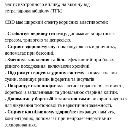
має психотропного впливу, на відміну від 
тетрагідроканабідіолу (ТГК).
CBD має широкий спектр корисних властивостей:
- Стабілізує нервову систему
: допомагає впоратися зі 
стресом, тривогою та депресією.
- Сприяє здоровому сну
: покращує якість відпочинку, 
допомагає при безсонні.
- Зменшує запалення та біль
: ефективний при болях 
різного походження, включаючи хронічні.
- Підтримує серцево-судинну систему
: знижує спазми 
судин, зменшує ризик інфарктів та інсультів.
- Покращує стан шкіри
: має антиоксидантні властивості, 
бореться із запаленнями та уповільнює старіння клітин.
- Допомагає у боротьбі із залежностями
: використовується 
для лікування тютюнової та наркотичної залежності.
- Сприяє когнітивному здоров’ю
: покращує пам’ять, 
концентрацію, допомагає при нейродегенеративних 
захворюваннях.