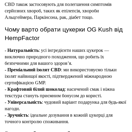
CBD також застосовують для полегшення симптомів 
серйозних хвороб, таких як епілепсія, хвороби 
Альцгеймера, Паркінсона, рак, діабет тощо.
Чому варто обрати цукерки OG Kush від 
HempFactor
- Натуральність
: усі інгредієнти наших цукерок — 
виключно природного походження, що робить їх 
безпечними для вашого здоров’я.
- Преміальний ізолят CBD
: ми використовуємо тільки 
ізолят найвищої якості, підтверджений міжнародною 
сертифікацією GMP.
- Крафтовий білий шоколад
: насичений смак і ніжна 
текстура стануть приємним бонусом до користі.
- Універсальність
: чудовий варіант подарунка для будь-якої 
нагоди.
- Зручність
: ідеальне дозування в кожній цукерці для 
точного контролю споживання.