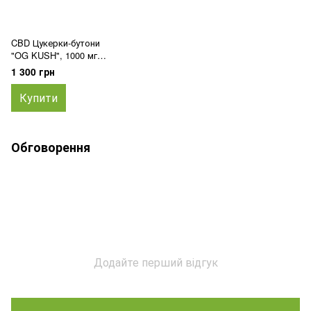
CBD Цукерки-бутони
"OG KUSH", 1000 мг
КБД, 10 шт
1 300 грн
Купити
Обговорення
Додайте перший відгук