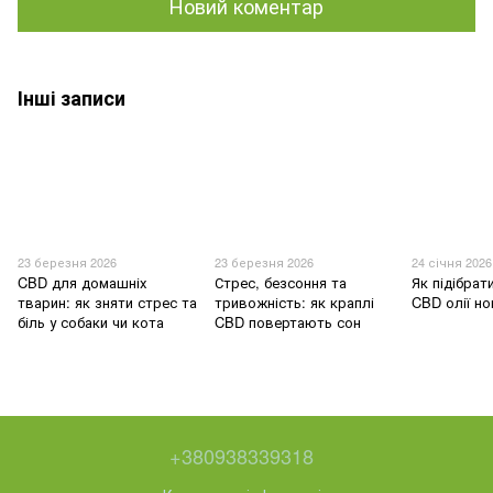
Новий коментар
Інші записи
23 березня 2026
23 березня 2026
24 січня 2026
CBD для домашніх
Стрес, безсоння та
Як підібрат
тварин: як зняти стрес та
тривожність: як краплі
CBD олії н
біль у собаки чи кота
CBD повертають сон
+380938339318