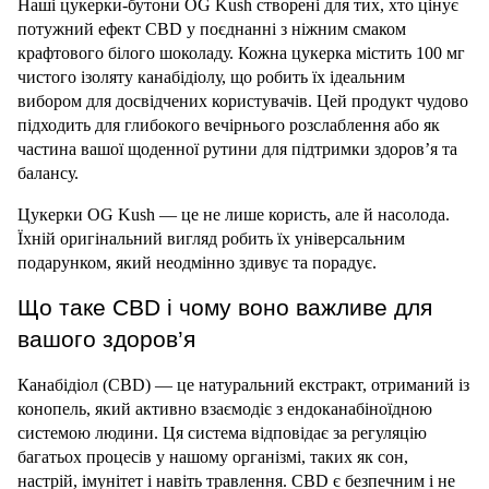
Наші цукерки-бутони OG Kush створені для тих, хто цінує 
потужний ефект CBD у поєднанні з ніжним смаком 
крафтового білого шоколаду. Кожна цукерка містить 100 мг 
чистого ізоляту канабідіолу, що робить їх ідеальним 
вибором для досвідчених користувачів. Цей продукт чудово 
підходить для глибокого вечірнього розслаблення або як 
частина вашої щоденної рутини для підтримки здоров’я та 
балансу.
Цукерки OG Kush — це не лише користь, але й насолода. 
Їхній оригінальний вигляд робить їх універсальним 
подарунком, який неодмінно здивує та порадує.
Що таке CBD і чому воно важливе для 
вашого здоров’я
Канабідіол (CBD) — це натуральний екстракт, отриманий із 
конопель, який активно взаємодіє з ендоканабіноїдною 
системою людини. Ця система відповідає за регуляцію 
багатьох процесів у нашому організмі, таких як сон, 
настрій, імунітет і навіть травлення. CBD є безпечним і не 