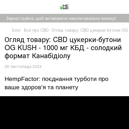
Зареєструйся, щоб активувати накопичувальну знижку!
Блог
Все про CBD
Огляд товару: CBD цукерки-бутони OG 
Огляд товару: CBD цукерки-бутони
OG KUSH - 1000 мг КБД - солодкий
формат Канабідіолу
26 листопада 2024
HempFactor: поєднання турботи про 
ваше здоров’я та планету