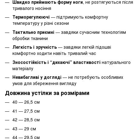
Швидко приймають форму ноги
, не розтягуються після
тривалого носіння
Терморегулюючі
— підтримують комфортну
температуру у різні сезони
Тактильно приємні
— завдяки сучасним технологіям
обробки тканини
Легкість і зручність
— завдяки легкій підошві
комфортно ходити навіть тривалий час
Зносостійкість і “дихаючі” властивості
натурального
матеріалу
Невибагливі у догляді
— не потребують особливих
умов для збереження вигляду
Довжина устілки за розмірами
40 — 26,5 см
41 — 27,5 см
42 — 28,5 см
43 — 29 см
44 — 29,5 см