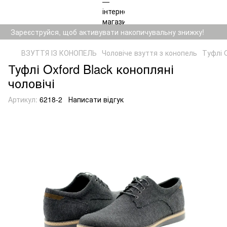
Зареєструйся, щоб активувати накопичувальну знижку!
ВЗУТТЯ ІЗ КОНОПЕЛЬ
Чоловіче взуття з конопель
Туфлі O
Туфлі Oxford Black конопляні
чоловічі
Артикул:
6218-2
Написати відгук