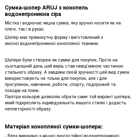
Сумка-шопер ARUJ з конопель
водонепроникна сіра
Містка і водночас міцна сумка, яку зручно носити як на
плечі, так і в руках.
Шопер має прямокутну форму і виготовлений з
якісної водонепроникної конопляної тканини.
Шопери були створені як сумки для покупок. Проте на
сьогоднішній день цей виріь став невід'ємною частиною
стильного образу. А завдяки своїй зручності цей вид сумок
використовують не тільки для покупок, але і для
прогулянок, навчання, роботи, спорту, подорожей та
походів на пляж.
Палітра кольорів дозволяє обрати саме той варіант шопера,
який підкреслить індивідуальніть вашого стилю і додасть
неповторності образу.
Матеріал конопляної сумки-шопера:
- Верх виконано з міцної зносостійкої водонепроникної