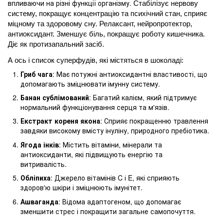
впливаючи на різні функції організму.
Стабілізує нервову 
систему, покращує концентрацію та психічний стан, сприяє 
міцному та здоровому сну. Релаксант, нейропротектор, 
антиоксидант. Зменшує біль, покращує роботу кишечника. 
Діє як протизапальний засіб. 
А ось і список суперфудів, які містяться в шоколаді:
Гриб чага
: Має потужні антиоксидантні властивості, що
допомагають зміцнювати імунну систему.
Банан сублімований
: Багатий калієм, який підтримує
нормальний функціонування серця та м'язів.
Екстракт кореня якона
: Сприяє покращенню травлення
завдяки високому вмісту інуліну, природного пребіотика.
Ягода інків
: Містить вітаміни, мінерали та
антиоксиданти, які підвищують енергію та
витривалість.
Обліпиха
: Джерело вітамінів C і E, які сприяють
здоров'ю шкіри і зміцнюють імунітет.
Ашваганда
: Відома адаптогеном, що допомагає
зменшити стрес і покращити загальне самопочуття.