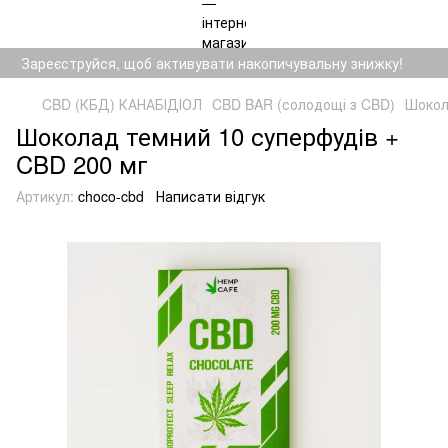
Зареєструйся, щоб активувати накопичувальну знижку!
CBD (КБД) КАНАБІДІОЛ
CBD BAR (солодощі з CBD)
Шокол
Шоколад темний 10 суперфудів +
CBD 200 мг
Артикул:
choco-cbd
Написати відгук