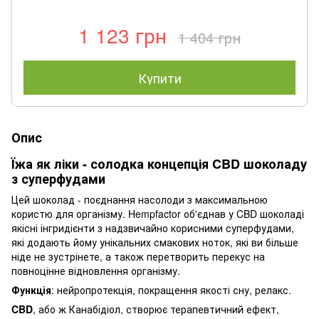
1 123 грн
1 404 грн
Купити
Опис
Їжа як ліки - солодка концепція CBD шоколаду
з суперфудами
Цей шоколад - поєднання насолоди з максимальною
користю для організму. Hempfactor об'єднав у CBD шоколаді
якісні інгридієнти з надзвичайно корисними суперфудами,
які додають йому унікальних смакових ноток, які ви більше
ніде не зустрінете, а також перетворить перекус на
повноцінне відновлення організму.
Функція
: нейропротекція, покращення якості сну, релакс.
CBD
, або ж Канабідіол, створює терапевтичний ефект,