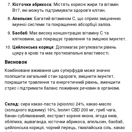
Кісточки абрикоса
: Містять корисні жири та вітамін
B17, які можуть підтримувати здоров'я клітин.
Апельсин
: Багатий вітаміном C, що сприяє зміцненню
імунної системи та покращенню абсорбції заліза.
Баобаб
: Має високу концентрацію вітаміну C та
клітковини, що покращує травлення та зміцнює імунітет.
Цейлонська кориця
: Допомагає регулювати рівень
цукру в крові та має протизапальні властивості.
Висновок
Комбіноване вживання цих суперфудів може значно
поліпшити загальний стан здоров'я, зміцнити імунітет,
покращити травлення та енергетичний рівень, зменшити
стрес і підтримати баланс поживних речовин в організмі.
Склад:
сира какао-паста (кріолло) 24%, какао-масло
(холодного віджиму) 16%, Ізолят CBD 200 мг, гриб чага,
банан сублімований, екстракт кореня якона, ягода інків,
обліпиха, ашваганда, кісточки абрикоса, апельсин, баобаб,
цейлонська кориця, чорний перець, гімалайська сіль, какао