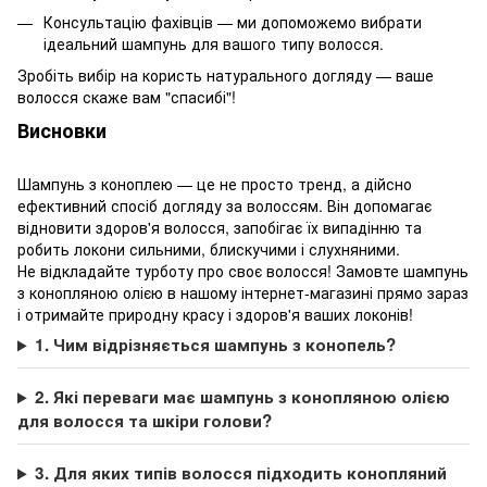
Консультацію фахівців — ми допоможемо вибрати
ідеальний шампунь для вашого типу волосся.
Зробіть вибір на користь натурального догляду — ваше
волосся скаже вам "спасибі"!
Висновки
Шампунь з коноплею — це не просто тренд, а дійсно
ефективний спосіб догляду за волоссям. Він допомагає
відновити здоров'я волосся, запобігає їх випадінню та
робить локони сильними, блискучими і слухняними.
Не відкладайте турботу про своє волосся! Замовте шампунь
з конопляною олією в нашому інтернет-магазині прямо зараз
і отримайте природну красу і здоров'я ваших локонів!
1. Чим відрізняється шампунь з конопель?
2. Які переваги має шампунь з конопляною олією
для волосся та шкіри голови?
3. Для яких типів волосся підходить конопляний