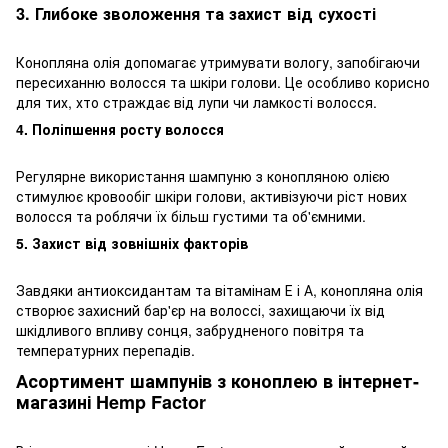
3. Глибоке зволоження та захист від сухості
Конопляна олія допомагає утримувати вологу, запобігаючи
пересиханню волосся та шкіри голови. Це особливо корисно
для тих, хто страждає від лупи чи ламкості волосся.
4. Поліпшення росту волосся
Регулярне використання шампуню з конопляною олією
стимулює кровообіг шкіри голови, активізуючи ріст нових
волосся та роблячи їх більш густими та об'ємними.
5. Захист від зовнішніх факторів
Завдяки антиоксидантам та вітамінам Е і А, конопляна олія
створює захисний бар'єр на волоссі, захищаючи їх від
шкідливого впливу сонця, забрудненого повітря та
температурних перепадів.
Асортимент шампунів з коноплею в інтернет-
магазині Hemp Factor