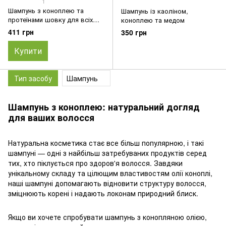
1
Шампунь з коноплею та
Шампунь із каоліном,
протеїнами шовку для всіх
коноплею та медом
типів волосся
411 грн
350 грн
Купити
Тип засобу
Шампунь
Шампунь з коноплею: натуральний догляд
для ваших волосся
Натуральна косметика стає все більш популярною, і такі
шампуні — одні з найбільш затребуваних продуктів серед
тих, хто піклується про здоров'я волосся. Завдяки
унікальному складу та цілющим властивостям олії коноплі,
наші шампуні допомагають відновити структуру волосся,
зміцнюють корені і надають локонам природний блиск.
Якщо ви хочете спробувати шампунь з конопляною олією,