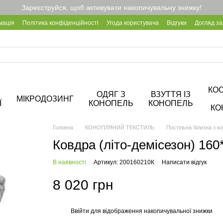
Зареєструйся, щоб активувати накопичувальну знижку!
мація
Політика конфіденційності
Угода користувача
Відгуки
Догляд за
Про кав'ярню Hemp Cafe
КО
ОДЯГ З
ВЗУТТЯ ІЗ
МІКРОДОЗИНГ
Ї
КОНОПЕЛЬ
КОНОПЕЛЬ
КО
Головна
КОНОПЛЯНИЙ ТЕКСТИЛЬ
Постільна білизна з к
Ковдра (літо-демісезон) 160
В наявності
Артикул: 200160210К
Написати відгук
8 020 грн
Ввійти
для відображення накопичувальної знижки
%