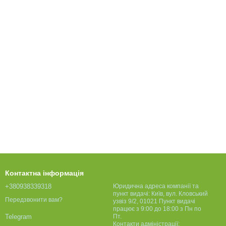
Контактна інформація
+380938339318
Юридична адреса компанії та
пункт видачі: Київ, вул. Кловський
Передзвонити вам?
узвіз 9/2, 01021 Пункт видачі
працює з 9:00 до 18:00 з Пн по
Пт.
Telegram
Контакти адміністрації: