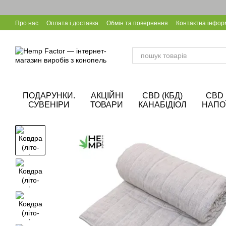
Перейти до основного контенту
Про нас
Оплата і доставка
Обмін та повернення
Контактна інфор
Калькулятор CBD
Співпраця B2B
Блог
Корпоративні подарунки
ПОДАРУНКИ.
АКЦІЙНІ
CBD (КБД)
CBD
СУВЕНІРИ
ТОВАРИ
КАНАБІДІОЛ
НАПО