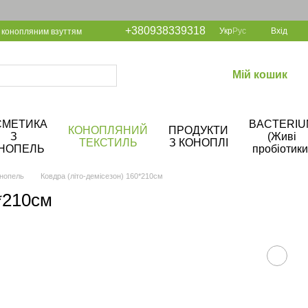
+380938339318
Укр
Рус
Вхід
 конопляним взуттям
Мій кошик
СМЕТИКА
BACTERIU
КОНОПЛЯНИЙ
ПРОДУКТИ
З
(Живі
ТЕКСТИЛЬ
З КОНОПЛІ
НОПЕЛЬ
пробіотики
онопель
Ковдра (літо-демісезон) 160*210см
*210см