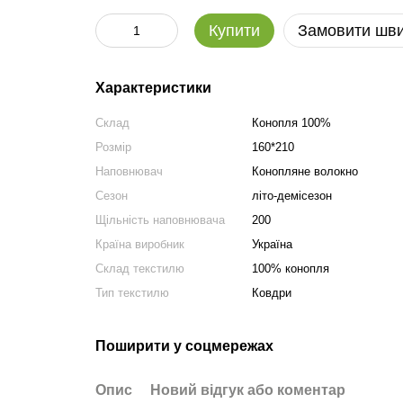
Купити
Замовити шв
Характеристики
Склад
Конопля 100%
Розмір
160*210
Наповнювач
Конопляне волокно
Сезон
літо-демісезон
Щільність наповнювача
200
Країна виробник
Україна
Склад текстилю
100% конопля
Тип текстилю
Ковдри
Поширити у соцмережах
Опис
Новий відгук або коментар