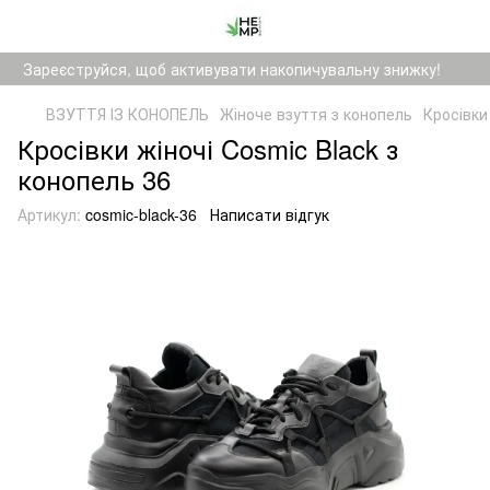
Зареєструйся, щоб активувати накопичувальну знижку!
ВЗУТТЯ ІЗ КОНОПЕЛЬ
Жіноче взуття з конопель
Кросівки
Кросівки жіночі Cosmic Black з
конопель 36
Артикул:
cosmic-black-36
Написати відгук