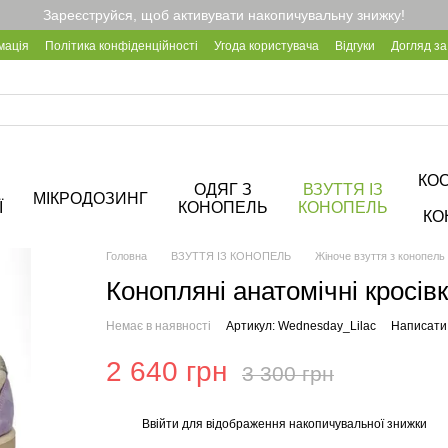
Зареєструйся, щоб активувати накопичувальну знижку!
мація
Політика конфіденційності
Угода користувача
Відгуки
Догляд за
Про кав'ярню Hemp Cafe
КО
ОДЯГ З
ВЗУТТЯ ІЗ
МІКРОДОЗИНГ
Ї
КОНОПЕЛЬ
КОНОПЕЛЬ
КО
Головна
ВЗУТТЯ ІЗ КОНОПЕЛЬ
Жіноче взуття з конопель
Конопляні анатомічні кросів
Немає в наявності
Артикул: Wednesday_Lilac
Написати 
2 640 грн
3 300 грн
Ввійти
для відображення накопичувальної знижки
%