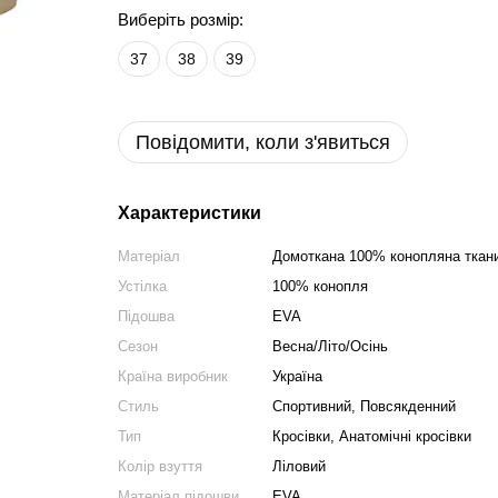
Виберіть розмір:
37
38
39
Повідомити, коли з'явиться
Характеристики
Матеріал
Домоткана 100% конопляна ткани
Устілка
100% конопля
Підошва
EVA
Сезон
Весна/Літо/Осінь
Країна виробник
Україна
Стиль
Спортивний, Повсякденний
Тип
Кросівки, Анатомічні кросівки
Колір взуття
Ліловий
Матеріал підошви
EVA