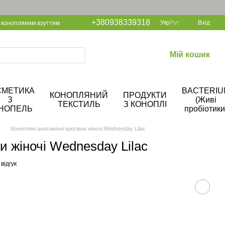
+380938339318
Укр
Рус
Вхід
 конопляним взуттям
Мій кошик
СМЕТИКА
BACTERIU
КОНОПЛЯНИЙ
ПРОДУКТИ
З
(Живі
ТЕКСТИЛЬ
З КОНОПЛІ
НОПЕЛЬ
пробіотики
Конопляні анатомічні кросівки жіночі Wednesday Lilac
ки жіночі Wednesday Lilac
відгук