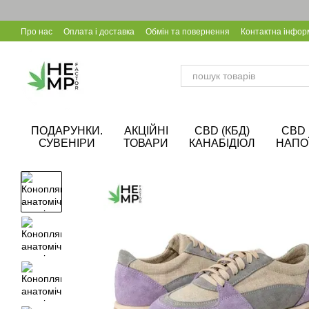
Перейти до основного контенту
Про нас
Оплата і доставка
Обмін та повернення
Контактна інфор
Калькулятор CBD
Співпраця B2B
Блог
Корпоративні подарунки
ПОДАРУНКИ.
АКЦІЙНІ
CBD (КБД)
CBD
СУВЕНІРИ
ТОВАРИ
КАНАБІДІОЛ
НАПО