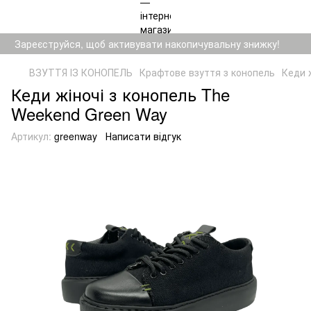
Зареєструйся, щоб активувати накопичувальну знижку!
ВЗУТТЯ ІЗ КОНОПЕЛЬ
Крафтове взуття з конопель
Кеди 
Кеди жіночі з конопель The
Weekend Green Way
Артикул:
greenway
Написати відгук