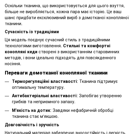
Оскільки тканина, що використовується для цього взуття,
більше не виробляється, кожна пара має історію. Це ваш
шанс придбати ексклюзивний виріб з домотканої конопляної
тканини.
Сучасність із традиціями
Ця модель поєднує сучасний стиль з традиційними
технологіями виготовлення.
Стильні та комфортні
конопляні кеди
створені з використанням старовинних
методів, і вони ідеально підходять для повсякденного
носіння.
Переваги домотканої конопляної тканини
Терморегуляційні властивості
: Тканина підтримує
оптимальну температуру.
Антибактеріальні властивості
: Запобігає утворенню
грибків та неприємного запаху.
М'якість на дотик
: Завдяки нефабричній обробці
тканина стає м'якшою.
Довговічність і зручність
Натуральний матеріал забезпечує зносостійкість і легкість