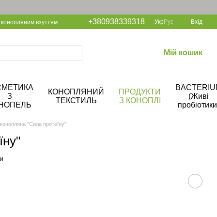
+380938339318
Укр
Рус
Вхід
 конопляним взуттям
Мій кошик
СМЕТИКА
BACTERIU
КОНОПЛЯНИЙ
ПРОДУКТИ
З
(Живі
ТЕКСТИЛЬ
З КОНОПЛІ
НОПЕЛЬ
пробіотики
конопляна "Сила протеїну"
їну"
ки