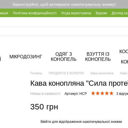
Зареєструйся, щоб активувати накопичувальну знижку!
мація
Політика конфіденційності
Угода користувача
Відгуки
Догляд за
Про кав'ярню Hemp Cafe
КО
ОДЯГ З
ВЗУТТЯ ІЗ
МІКРОДОЗИНГ
Ї
КОНОПЕЛЬ
КОНОПЕЛЬ
КО
Головна
ПРОДУКТИ З КОНОПЛІ
Кава конопляна
Кава 
Кава конопляна "Сила проте
Немає в наявності
Артикул: HCP
3 відгу
350 грн
Ввійти
для відображення накопичувальної знижки
%