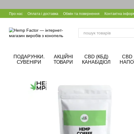
Перейти до основного контенту
Про нас
Оплата і доставка
Обмін та повернення
Контактна інфор
Калькулятор CBD
Співпраця B2B
Блог
Корпоративні подарунки
ПОДАРУНКИ.
АКЦІЙНІ
CBD (КБД)
CBD
СУВЕНІРИ
ТОВАРИ
КАНАБІДІОЛ
НАПО