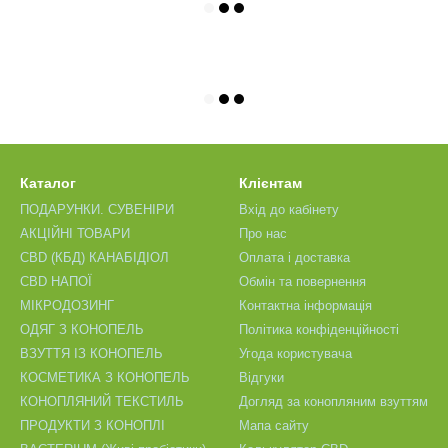
Каталог
Клієнтам
ПОДАРУНКИ. СУВЕНІРИ
Вхід до кабінету
АКЦІЙНІ ТОВАРИ
Про нас
CBD (КБД) КАНАБІДІОЛ
Оплата і доставка
CBD НАПОЇ
Обмін та повернення
МІКРОДОЗИНГ
Контактна інформація
ОДЯГ З КОНОПЕЛЬ
Політика конфіденційності
ВЗУТТЯ ІЗ КОНОПЕЛЬ
Угода користувача
КОСМЕТИКА З КОНОПЕЛЬ
Відгуки
КОНОПЛЯНИЙ ТЕКСТИЛЬ
Догляд за конопляним взуттям
ПРОДУКТИ З КОНОПЛІ
Мапа сайту