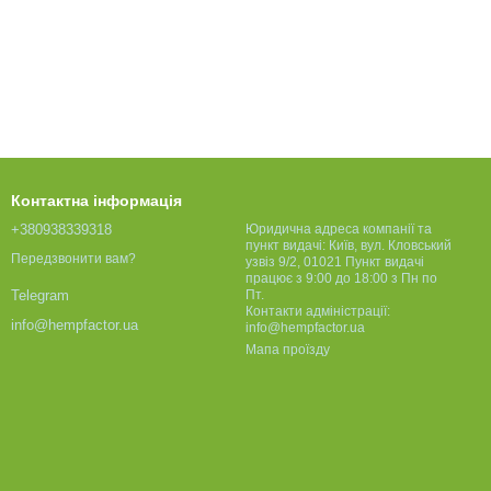
Контактна інформація
+380938339318
Юридична адреса компанії та
пункт видачі: Київ, вул. Кловський
Передзвонити вам?
узвіз 9/2, 01021 Пункт видачі
працює з 9:00 до 18:00 з Пн по
Пт.
Telegram
Контакти адміністрації:
info@hempfactor.ua
info@hempfactor.ua
Мапа проїзду