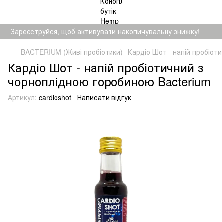
Зареєструйся, щоб активувати накопичувальну знижку!
BACTERIUM (Живі пробіотики)
Кардіо Шот - напій пробіот
Кардіо Шот - напій пробіотичний з
чорноплідною горобиною Bacterium
Артикул:
cardioshot
Написати відгук