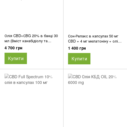
Олія CBD+СBG 20% в банці 30
Сон-Релакс в капсулах 50 мг
мл (Вміст канабідіолу та
CBD + 4 мг мелатоніну + олія
канабігеролу Ізоляту 6000 мг
МСТ
4 700 грн
1 400 грн
CBD+CBG на 30 мл)
Купити
Купити