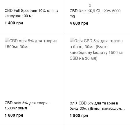
2
CBD Full Spectrum 10% олія в
CBD Олія КБД OIL 20% 6000
капсулах 100 мг
mg
1 400 грн
4 600 грн
CBD олія 5% для тварин
Олія CBD 5% для тварин в
1500мг 30мл
банці 30мл (Вміст канабідіолу
Ізоляту 1500 мг CBD на 30 мл)
1 800 грн
1 800 грн