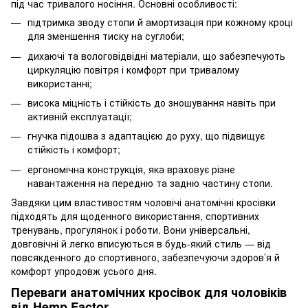
під час тривалого носіння. Основні особливості:
підтримка зводу стопи й амортизація при кожному кроці
для зменшення тиску на суглоби;
дихаючі та вологовідвідні матеріали, що забезпечують
циркуляцію повітря і комфорт при тривалому
використанні;
висока міцність і стійкість до зношування навіть при
активній експлуатації;
гнучка підошва з адаптацією до руху, що підвищує
стійкість і комфорт;
ергономічна конструкція, яка враховує різне
навантаження на передню та задню частину стопи.
Завдяки цим властивостям чоловічі анатомічні кросівки
підходять для щоденного використання, спортивних
тренувань, прогулянок і роботи. Вони універсальні,
довговічні й легко вписуються в будь-який стиль — від
повсякденного до спортивного, забезпечуючи здоров’я й
комфорт упродовж усього дня.
Переваги анатомічних кросівок для чоловіків
від Hemp Factor