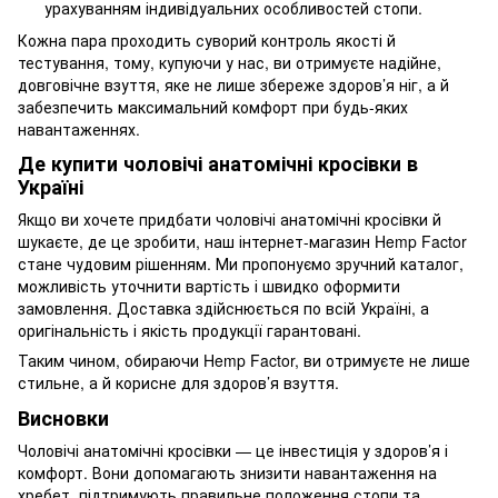
урахуванням індивідуальних особливостей стопи.
Кожна пара проходить суворий контроль якості й
тестування, тому, купуючи у нас, ви отримуєте надійне,
довговічне взуття, яке не лише збереже здоров’я ніг, а й
забезпечить максимальний комфорт при будь-яких
навантаженнях.
Де купити чоловічі анатомічні кросівки в
Україні
Якщо ви хочете придбати чоловічі анатомічні кросівки й
шукаєте, де це зробити, наш інтернет-магазин Hemp Factor
стане чудовим рішенням. Ми пропонуємо зручний каталог,
можливість уточнити вартість і швидко оформити
замовлення. Доставка здійснюється по всій Україні, а
оригінальність і якість продукції гарантовані.
Таким чином, обираючи Hemp Factor, ви отримуєте не лише
стильне, а й корисне для здоров’я взуття.
Висновки
Чоловічі анатомічні кросівки — це інвестиція у здоров’я і
комфорт. Вони допомагають знизити навантаження на
хребет, підтримують правильне положення стопи та