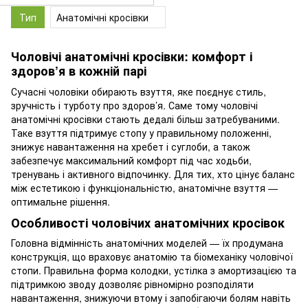
Тип
Анатомічні кросівки
Чоловічі анатомічні кросівки: комфорт і
здоров’я в кожній парі
Сучасні чоловіки обирають взуття, яке поєднує стиль,
зручність і турботу про здоров’я. Саме тому чоловічі
анатомічні кросівки стають дедалі більш затребуваними.
Таке взуття підтримує стопу у правильному положенні,
знижує навантаження на хребет і суглоби, а також
забезпечує максимальний комфорт під час ходьби,
тренувань і активного відпочинку. Для тих, хто цінує баланс
між естетикою і функціональністю, анатомічне взуття —
оптимальне рішення.
Особливості чоловічих анатомічних кросівок
Головна відмінність анатомічних моделей — їх продумана
конструкція, що враховує анатомію та біомеханіку чоловічої
стопи. Правильна форма колодки, устілка з амортизацією та
підтримкою зводу дозволяє рівномірно розподіляти
навантаження, знижуючи втому і запобігаючи болям навіть