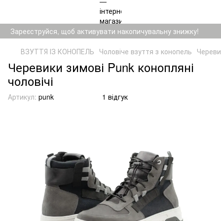
Зареєструйся, щоб активувати накопичувальну знижку!
ВЗУТТЯ ІЗ КОНОПЕЛЬ
Чоловіче взуття з конопель
Череви
Черевики зимові Punk конопляні
чоловічі
Артикул:
punk
1 відгук