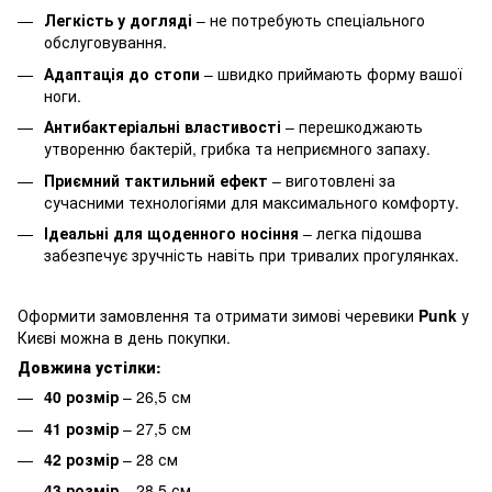
Легкість у догляді
– не потребують спеціального
обслуговування.
Адаптація до стопи
– швидко приймають форму вашої
ноги.
Антибактеріальні властивості
– перешкоджають
утворенню бактерій, грибка та неприємного запаху.
Приємний тактильний ефект
– виготовлені за
сучасними технологіями для максимального комфорту.
Ідеальні для щоденного носіння
– легка підошва
забезпечує зручність навіть при тривалих прогулянках.
Оформити замовлення та отримати зимові черевики
Punk
у
Києві можна в день покупки.
Довжина устілки:
40 розмір
– 26,5 см
41 розмір
– 27,5 см
42 розмір
– 28 см
43 розмір
– 28,5 см