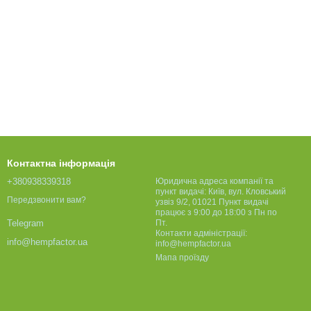
Контактна інформація
+380938339318
Юридична адреса компанії та
пункт видачі: Київ, вул. Кловський
Передзвонити вам?
узвіз 9/2, 01021 Пункт видачі
працює з 9:00 до 18:00 з Пн по
Пт.
Telegram
Контакти адміністрації:
info@hempfactor.ua
info@hempfactor.ua
Мапа проїзду