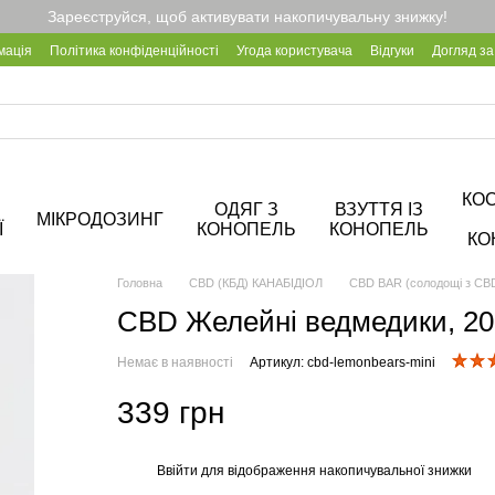
Зареєструйся, щоб активувати накопичувальну знижку!
мація
Політика конфіденційності
Угода користувача
Відгуки
Догляд за
Про кав'ярню Hemp Cafe
КО
ОДЯГ З
ВЗУТТЯ ІЗ
МІКРОДОЗИНГ
Ї
КОНОПЕЛЬ
КОНОПЕЛЬ
КО
Головна
CBD (КБД) КАНАБІДІОЛ
CBD BAR (солодощі з CB
CBD Желейні ведмедики, 20
Немає в наявності
Артикул: cbd-lemonbears-mini
339 грн
Ввійти
для відображення накопичувальної знижки
%