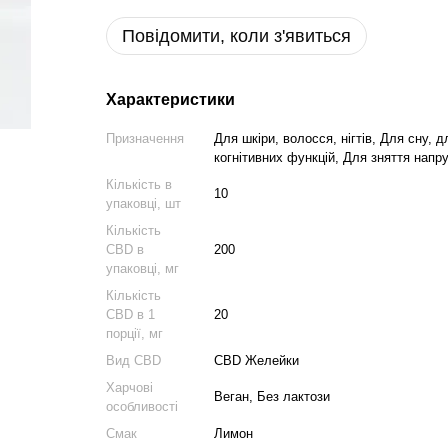
Повідомити, коли з'явиться
Характеристики
Призначення
Для шкіри, волосся, нігтів, Для сну,
когнітивних функцій, Для зняття напр
Кількість в
10
упаковці, шт
Кількість
CBD в
200
упаковці, мг
Кількість
CBD в 1
20
порції, мг
Вид CBD
CBD Желейки
Харчові
Веган, Без лактози
особливості
Смак
Лимон