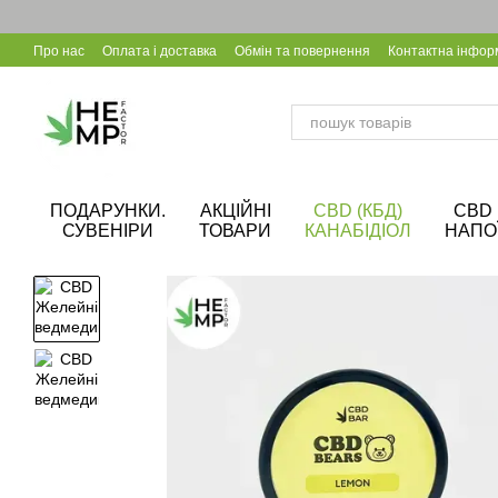
Перейти до основного контенту
Про нас
Оплата і доставка
Обмін та повернення
Контактна інфор
Калькулятор CBD
Співпраця B2B
Блог
Корпоративні подарунки
ПОДАРУНКИ.
АКЦІЙНІ
CBD (КБД)
CBD
СУВЕНІРИ
ТОВАРИ
КАНАБІДІОЛ
НАПО