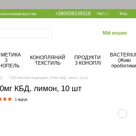
+380938339318
Укр
Рус
Вхід
 конопляним взуттям
Мій кошик
СМЕТИКА
BACTERIU
КОНОПЛЯНИЙ
ПРОДУКТИ
З
(Живі
ТЕКСТИЛЬ
З КОНОПЛІ
НОПЕЛЬ
пробіотики
D)
CBD Желейні ведмедики, 200мг КБД, лимон, 10 шт
0мг КБД, лимон, 10 шт
1 відгук