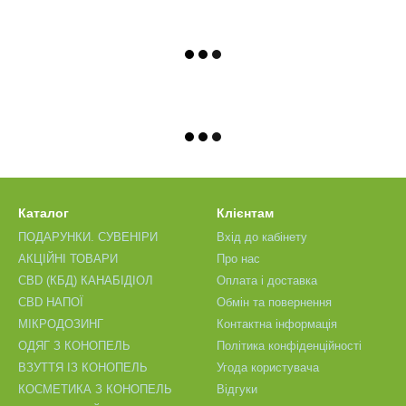
Каталог
Клієнтам
ПОДАРУНКИ. СУВЕНІРИ
Вхід до кабінету
АКЦІЙНІ ТОВАРИ
Про нас
CBD (КБД) КАНАБІДІОЛ
Оплата і доставка
CBD НАПОЇ
Обмін та повернення
МІКРОДОЗИНГ
Контактна інформація
ОДЯГ З КОНОПЕЛЬ
Політика конфіденційності
ВЗУТТЯ ІЗ КОНОПЕЛЬ
Угода користувача
КОСМЕТИКА З КОНОПЕЛЬ
Відгуки