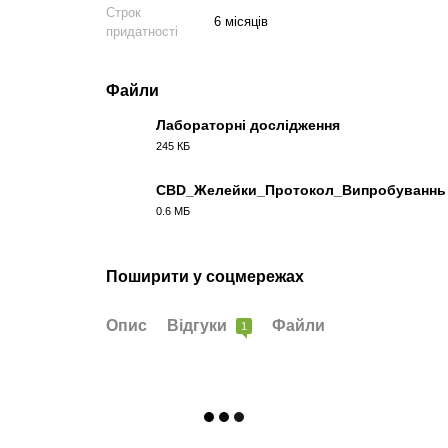
Строк
6 місяців
придатності
Файли
Лабораторні дослідження
245 КБ
PDF
CBD_Желейки_Протокол_Випробуваннь
0.6 МБ
PDF
Поширити у соцмережах
Опис
Відгуки
Файли
1