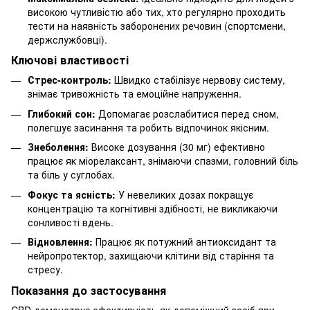
високою чутливістю або тих, хто регулярно проходить
тести на наявність заборонених речовин (спортсмени,
держслужбовці).
Ключові властивості
Стрес-контроль:
Швидко стабілізує нервову систему,
знімає тривожність та емоційне напруження.
Глибокий сон:
Допомагає розслабитися перед сном,
полегшує засинання та робить відпочинок якісним.
Знеболення:
Високе дозування (30 мг) ефективно
працює як міорелаксант, знімаючи спазми, головний біль
та біль у суглобах.
Фокус та ясність:
У невеликих дозах покращує
концентрацію та когнітивні здібності, не викликаючи
сонливості вдень.
Відновлення:
Працює як потужний антиоксидант та
нейропротектор, захищаючи клітини від старіння та
стресу.
Показання до застосування
CBD демонструє ефективність як допоміжний засіб при