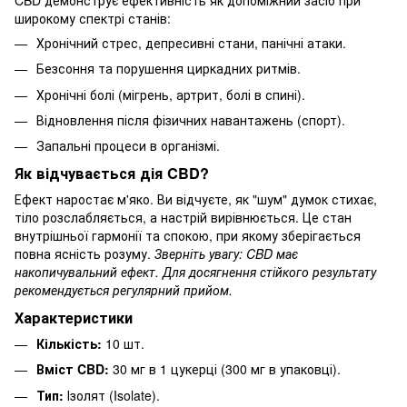
широкому спектрі станів:
Хронічний стрес, депресивні стани, панічні атаки.
Безсоння та порушення циркадних ритмів.
Хронічні болі (мігрень, артрит, болі в спині).
Відновлення після фізичних навантажень (спорт).
Запальні процеси в організмі.
Як відчувається дія CBD?
Ефект наростає м'яко. Ви відчуєте, як "шум" думок стихає,
тіло розслабляється, а настрій вирівнюється. Це стан
внутрішньої гармонії та спокою, при якому зберігається
повна ясність розуму.
Зверніть увагу: CBD має
накопичувальний ефект. Для досягнення стійкого результату
рекомендується регулярний прийом.
Характеристики
Кількість:
10 шт.
Вміст CBD:
30 мг в 1 цукерці (300 мг в упаковці).
Тип:
Ізолят (Isolate).