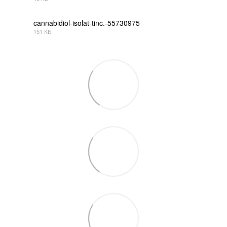
PDF
cannabidiol-isolat-tinc.-55730975
151 КБ
PDF