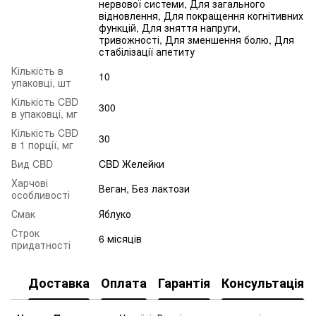
нервової системи, Для загального
відновлення, Для покращення когнітивних
функцій, Для зняття напруги,
тривожності, Для зменшення болю, Для
стабілізації апетиту
Кількість в
10
упаковці, шт
Кількість CBD
300
в упаковці, мг
Кількість CBD
30
в 1 порції, мг
Вид CBD
CBD Желейки
Харчові
Веган, Без лактози
особливості
Смак
Яблуко
Строк
6 місяців
придатності
Доставка
Оплата
Гарантія
Консультація