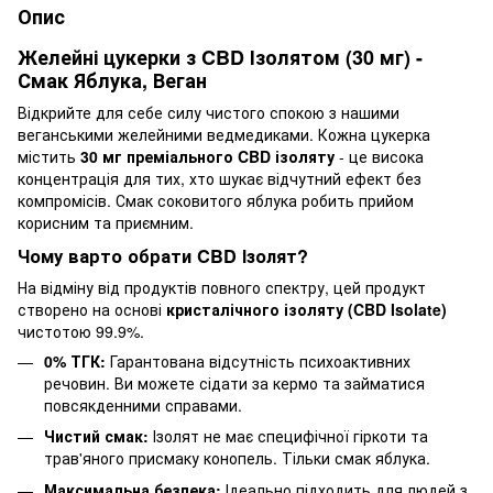
Опис
Желейні цукерки з CBD Ізолятом (30 мг) -
Смак Яблука, Веган
Відкрийте для себе силу чистого спокою з нашими
веганськими желейними ведмедиками. Кожна цукерка
містить
30 мг преміального CBD ізоляту
- це висока
концентрація для тих, хто шукає відчутний ефект без
компромісів. Смак соковитого яблука робить прийом
корисним та приємним.
Чому варто обрати CBD Ізолят?
На відміну від продуктів повного спектру, цей продукт
створено на основі
кристалічного ізоляту (CBD Isolate)
чистотою 99.9%.
0% ТГК:
Гарантована відсутність психоактивних
речовин. Ви можете сідати за кермо та займатися
повсякденними справами.
Чистий смак:
Ізолят не має специфічної гіркоти та
трав'яного присмаку конопель. Тільки смак яблука.
Максимальна безпека:
Ідеально підходить для людей з