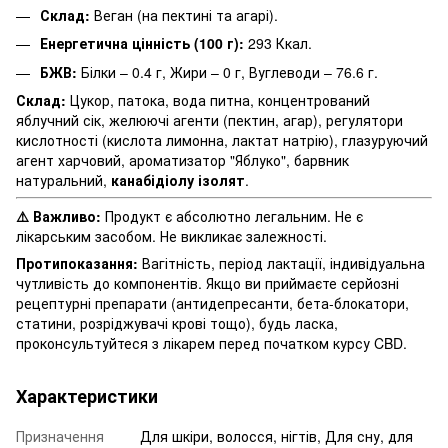
Склад:
Веган (на пектині та агарі).
Енергетична цінність (100 г):
293 Ккал.
БЖВ:
Білки – 0.4 г, Жири – 0 г, Вуглеводи – 76.6 г.
Склад:
Цукор, патока, вода питна, концентрований
яблучний сік, желюючі агенти (пектин, агар), регулятори
кислотності (кислота лимонна, лактат натрію), глазуруючий
агент харчовий, ароматизатор "Яблуко", барвник
натуральний,
канабідіолу ізолят
.
⚠️ Важливо:
Продукт є абсолютно легальним. Не є
лікарським засобом. Не викликає залежності.
Протипоказання:
Вагітність, період лактації, індивідуальна
чутливість до компонентів. Якщо ви приймаєте серйозні
рецептурні препарати (антидепресанти, бета-блокатори,
статини, розріджувачі крові тощо), будь ласка,
проконсультуйтеся з лікарем перед початком курсу CBD.
Характеристики
Призначення
Для шкіри, волосся, нігтів, Для сну, для