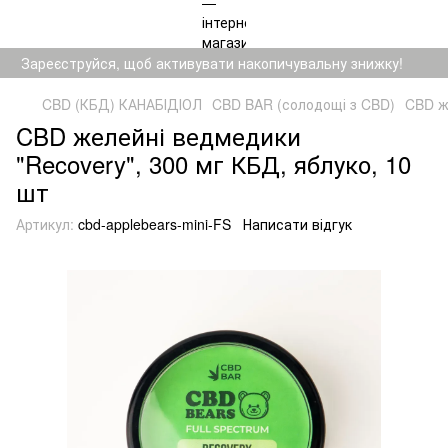
Зареєструйся, щоб активувати накопичувальну знижку!
CBD (КБД) КАНАБІДІОЛ
CBD BAR (солодощі з CBD)
CBD ж
CBD желейні ведмедики
"Recovery", 300 мг КБД, яблуко, 10
шт
Артикул:
cbd-applebears-mini-FS
Написати відгук