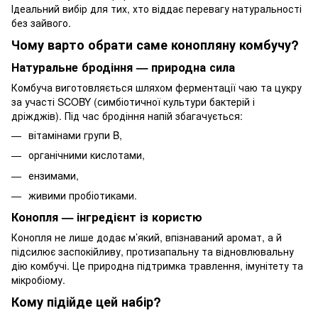
Ідеальний вибір для тих, хто віддає перевагу натуральності
без зайвого.
Чому варто обрати саме конопляну комбучу?
Натуральне бродіння — природна сила
Комбуча виготовляється шляхом ферментації чаю та цукру
за участі SCOBY (симбіотичної культури бактерій і
дріжджів). Під час бродіння напій збагачується:
вітамінами групи B,
органічними кислотами,
ензимами,
живими пробіотиками.
Конопля — інгредієнт із користю
Конопля не лише додає м’який, впізнаваний аромат, а й
підсилює заспокійливу, протизапальну та відновлювальну
дію комбучі. Це природна підтримка травлення, імунітету та
мікробіому.
Кому підійде цей набір?