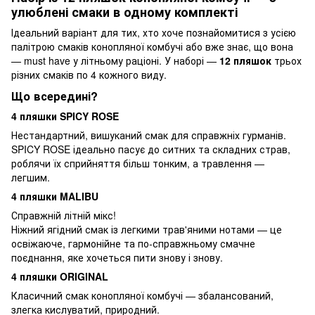
улюблені смаки в одному комплекті
Ідеальний варіант для тих, хто хоче познайомитися з усією
палітрою смаків конопляної комбучі або вже знає, що вона
— must have у літньому раціоні. У наборі —
12 пляшок
трьох
різних смаків по 4 кожного виду.
Що всередині?
4 пляшки SPICY ROSE
Нестандартний, вишуканий смак для справжніх гурманів.
SPICY ROSE ідеально пасує до ситних та складних страв,
роблячи їх сприйняття більш тонким, а травлення —
легшим.
4 пляшки MALIBU
Справжній літній мікс!
Ніжний ягідний смак із легкими трав'яними нотами — це
освіжаюче, гармонійне та по-справжньому смачне
поєднання, яке хочеться пити знову і знову.
4 пляшки ORIGINAL
Класичний смак конопляної комбучі — збалансований,
злегка кислуватий, природний.