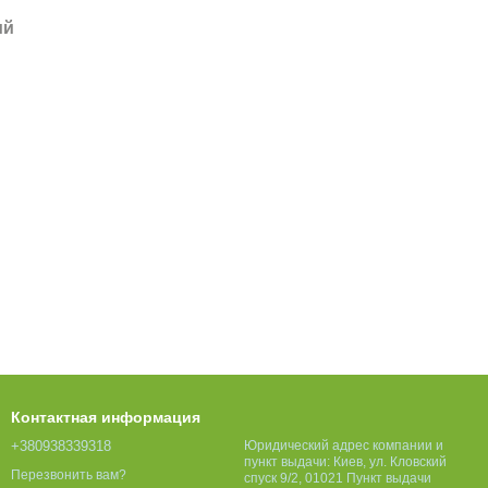
ий
Контактная информация
+380938339318
Юридический адрес компании и
пункт выдачи: Киев, ул. Кловский
Перезвонить вам?
спуск 9/2, 01021 Пункт выдачи