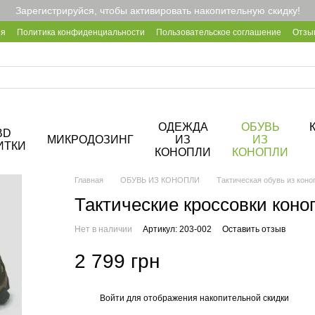
Зарегистрируйся, чтобы активировать накопительную скидку!
ия
Политика конфиденциальности
Пользовательское соглашение
Отзы
2B
Блог
Корпоративные подарки
О кофейне Hemp Cafe
ОДЕЖДА
ОБУВЬ
BD
МИКРОДОЗИНГ
ИЗ
ИЗ
ИТКИ
КОНОПЛИ
КОНОПЛИ
Главная
ОБУВЬ ИЗ КОНОПЛИ
Тактическая обувь из коно
Тактические кроссовки коноп
Нет в наличии
Артикул: 203-002
Оставить отзыв
2 799 грн
Войти
для отображения накопительной скидки
%