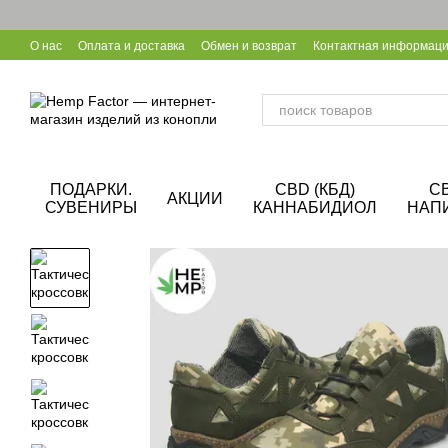
Перейти к основному контенту
О нас
Оплата и доставка
Обмен и возврат
Контактная информац
Уход за конопляной обувью
Калькулятор CBD
Сотрудничество B
ПОДАРКИ.
CBD (КБД)
C
АКЦИИ
СУВЕНИРЫ
КАННАБИДИОЛ
НАП