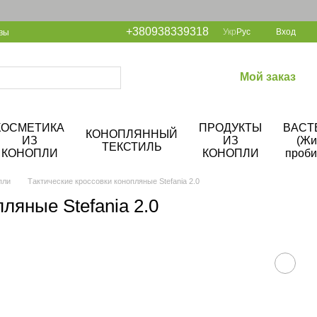
+380938339318
Укр
Рус
Вход
вы
Мой заказ
КОСМЕТИКА
ПРОДУКТЫ
BACT
КОНОПЛЯННЫЙ
ИЗ
ИЗ
(Жи
ТЕКСТИЛЬ
КОНОПЛИ
КОНОПЛИ
проби
пли
Тактические кроссовки конопляные Stefania 2.0
ляные Stefania 2.0