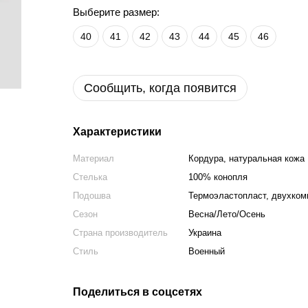
Выберите размер:
40
41
42
43
44
45
46
Сообщить, когда появится
Характеристики
Материал
Кордура, натуральная кожа
Стелька
100% конопля
Подошва
Термоэластопласт, двухком
Сезон
Весна/Лето/Осень
Страна производитель
Украина
Стиль
Военный
Поделиться в соцсетях